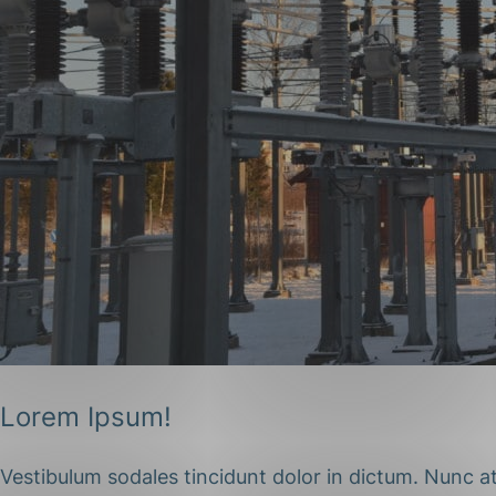
Forsvar og beredskap
Industri og automatiseri
Norsk
English
Lavspenning
Maritime elinstallasjoner
Overføring og distribusj
Samferdsel
Velferdsteknologi
Lorem Ipsum!
Vestibulum sodales tincidunt dolor in dictum. Nunc at