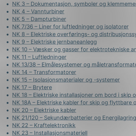
NK 3 – Dokumentasjon, symboler og klemmeme
NK 4 – Vannturbiner
NK 5 – Dampturbiner
NK 7/36 – Liner for luftledninger og isolatorer
NK 8 – Elektriske overførings- og distribusjons
NK 9 – Elektriske jernbaneanlegg
NK 10 – Væsker og gasser for elektrotekniske a
NK 11 – Luftledninger
NK 13/38 – Elmålesystemer og måletransformat
NK 14 – Transformatorer
NK 15 – Isolasjonsmaterialer og -systemer
NK 17 – Brytere
NK 18 – Elektriske installasjoner om bord i skip
NK 18A – Elektriske kabler for skip og flyttbare
NK 20 – Elektriske kabler
NK 21/120 – Sekundærbatterier og Energilagrin
NK 22 – Kraftelektronikk
NK 23 – Installasjonsmateriell