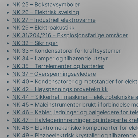
NK 25 – Bokstavsymboler
NK 26 – Elektrisk sveising
NK 27 – Industriell elektrovarme
NK 29 – Elektroakustikk
NK 31/204/216 – Eksplosjonsfarlige områder
NK 32 – Sikringer
NK 33 – Kondensatorer for kraftsystemer
NK 34 – Lamper og tilhørende utstyr
NK 35 – Tørrelementer og batterier
NK 37 – Overspenningsavledere
NK 40 – Kondensatorer og motstander for elektr
NK 42 – Høyspennings prøveteknikk
NK 44 – Sikkerhet i maskiner – elektrotekniske 
NK 45 – Måleinstrumenter brukt i forbindelse me
NK 46 – Kabler, ledninger og bølgeledere for t
NK 47 – Halvlederinnretninger og integrerte kre
NK 48 – Elektromekaniske komponenter for elek
NK 49 – Piezoeelektrisk krystaller og tilhørende 