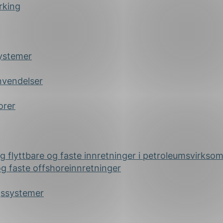
rking
systemer
nvendelser
orer
 og flyttbare og faste innretninger i petroleumsvirkso
 og faste offshoreinnretninger
gssystemer