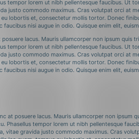
s tempor lorem ut nibh pellentesque faucibus. Ut torto
ida justo commodo maximus. Cras volutpat orci at metu
eu lobortis et, consectetur mollis tortor. Donec finib
faucibus nisi augue in odio. Quisque enim elit, euism
 posuere lacus. Mauris ullamcorper non ipsum quis tri
s tempor lorem ut nibh pellentesque faucibus. Ut torto
ida justo commodo maximus. Cras volutpat orci at metu
eu lobortis et, consectetur mollis tortor. Donec finib
faucibus nisi augue in odio. Quisque enim elit, euism
nc at posuere lacus. Mauris ullamcorper non ipsum qui
. Phasellus tempor lorem ut nibh pellentesque faucibu
gna, vitae gravida justo commodo maximus. Cras volutp