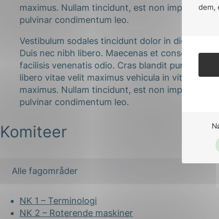
maximus. Nullam tincidunt, est non imperdiet con
pulvinar condimentum leo.
Vestibulum sodales tincidunt dolor in dictum. Nu
Duis nec nibh libero. Maecenas et consequat arcu
facilisis venenatis odio. Cras blandit purus ma
libero vitae velit maximus vehicula in vitae mi. N
maximus. Nullam tincidunt, est non imperdiet con
N
pulvinar condimentum leo.
Komiteer
NK 1 – Terminologi
NK 2 – Roterende maskiner