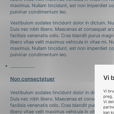
maximus. Nullam tincidunt, est non imperdiet con
pulvinar condimentum leo.
Vestibulum sodales tincidunt dolor in dictum. Nu
Duis nec nibh libero. Maecenas et consequat arcu
facilisis venenatis odio. Cras blandit purus ma
libero vitae velit maximus vehicula in vitae mi. N
maximus. Nullam tincidunt, est non imperdiet con
pulvinar condimentum leo.
Vi 
03.02.2016
Vi br
Non consectetuer
preg, 
Vi de
partn
Vestibulum sodales tincidunt dolor in dictum. Nu
kan k
Duis nec nibh libero. Maecenas et consequat arcu
dem, 
facilisis venenatis odio. Cras blandit purus ma
libero vitae velit maximus vehicula in vitae mi. N