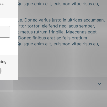
n odio. Quisque enim elit, euismod vitae risus eu,
s tristique. Donec varius justo in ultrices accumsan.
s. Ut tortor tortor, eleifend nec lacus semper,
at orci at metus rutrum fringilla. Maecenas eget
s tortor. Donec finibus erat ac felis pretium
n odio. Quisque enim elit, euismod vitae risus eu,
ring