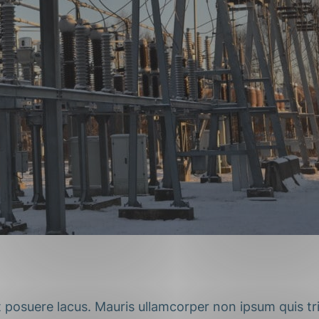
ng
on
 posuere lacus. Mauris ullamcorper non ipsum quis tri