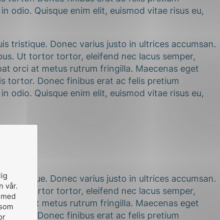
n odio. Quisque enim elit, euismod vitae risus eu,
s tristique. Donec varius justo in ultrices accumsan.
s. Ut tortor tortor, eleifend nec lacus semper,
at orci at metus rutrum fringilla. Maecenas eget
s tortor. Donec finibus erat ac felis pretium
n odio. Quisque enim elit, euismod vitae risus eu,
lig
n vår.
, med
 som
s tristique. Donec varius justo in ultrices accumsan.
or
s. Ut tortor tortor, eleifend nec lacus semper,
es.
at orci at metus rutrum fringilla. Maecenas eget
s tortor. Donec finibus erat ac felis pretium