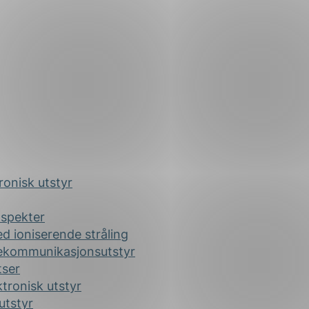
onisk utstyr
aspekter
d ioniserende stråling
elekommunikasjonsutstyr
tser
tronisk utstyr
utstyr