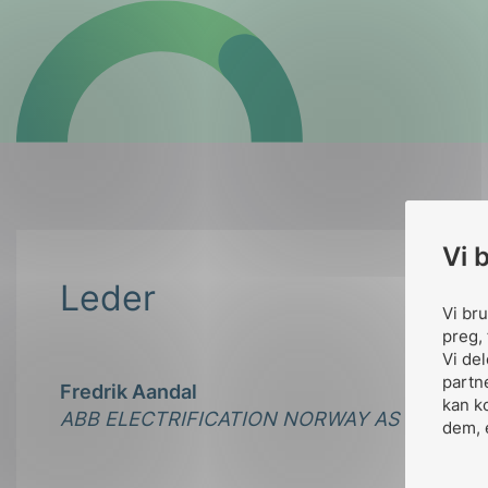
Vi 
Leder
Vi br
preg, 
Vi de
partn
Fredrik Aandal
kan k
ABB ELECTRIFICATION NORWAY AS
dem, 