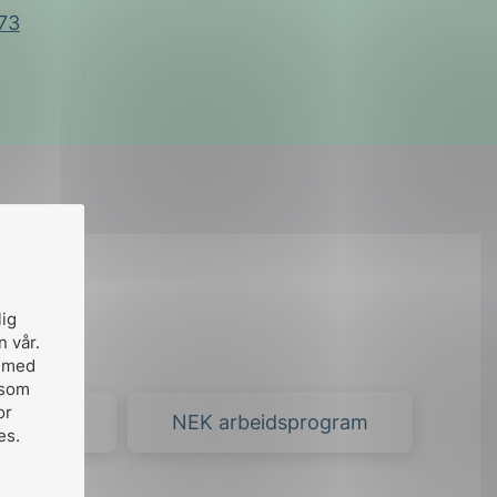
 73
ktøy
lig
n vår.
, med
 som
or
Platform
NEK arbeidsprogram
es.