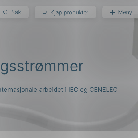
Søk
Meny
Kjøp produkter
narer
ndarder
g
ingsstrømmer
ardisering
kapet
darder
e
internasjonale arbeidet i IEC og CENELEC
er