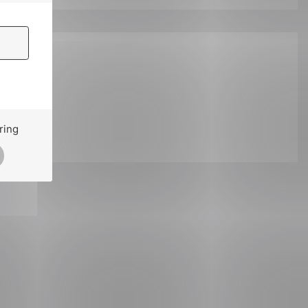
å:
ring
ok
il