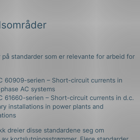
dsområder
på standarder som er relevante for arbeid for
C 60909-serien – Short-circuit currents in
-phase AC systems
 61660-serien – Short-circuit currents in d.c.
ary installations in power plants and
ations
ekk dreier disse standardene seg om
 av kortslutningsstrømmer. Flere standarder