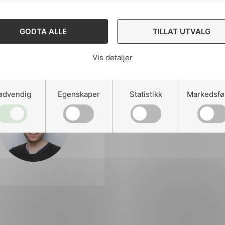
GODTA ALLE
TILLAT UTVALG
Del komiteen p
Vis detaljer
ødvendig
Egenskaper
Statistikk
Markedsfø
Del
Del
Del
påLinkedIn
påFacebo
påMa