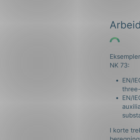
ng
Arbei
Eksempler 
on
NK 73:
EN/IE
three
EN/IEC
auxili
subst
I korte tr
beregning