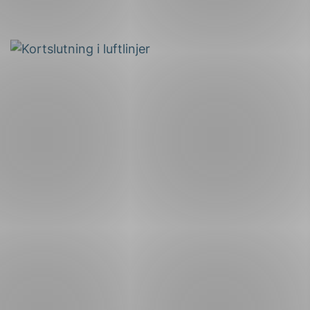
Forsvar og beredskap
Industri og automatiseri
Norsk
English
Lavspenning
Maritime elinstallasjoner
Overføring og distribusj
Samferdsel
Velferdsteknologi