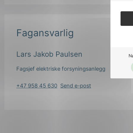
Fagansvarlig
Lars Jakob Paulsen
N
Fagsjef elektriske forsyningsanlegg
+47 958 45 630
Send e-post