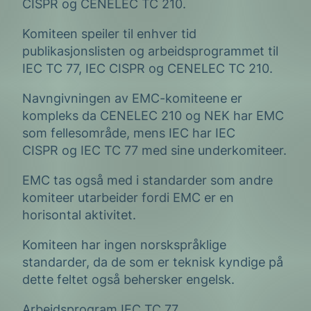
CISPR og CENELEC TC 210.
Komiteen speiler til enhver tid
publikasjonslisten og arbeidsprogrammet til
IEC TC 77, IEC CISPR og CENELEC TC 210.
Navngivningen av EMC-komiteene er
kompleks da CENELEC 210 og NEK har EMC
som fellesområde, mens IEC har IEC
CISPR og IEC TC 77 med sine underkomiteer.
EMC tas også med i standarder som andre
komiteer utarbeider fordi EMC er en
horisontal aktivitet.
Komiteen har ingen norskspråklige
standarder, da de som er teknisk kyndige på
dette feltet også behersker engelsk.
Arbeidsprogram IEC TC 77