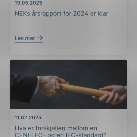
Dato
19.05.2025
NEKs årsrapport for 2024 er klar
Les mer
ing
Dato
11.02.2025
Hva er forskjellen mellom en
CENELEC- og en IEC-standard?