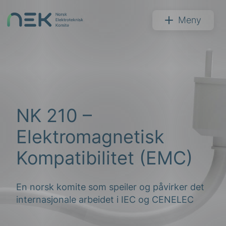
Hopp
til
NEK
Meny
innhold
Søk
NK 210 –
Elektromagnetisk
Kompatibilitet (EMC)
arer
En norsk komite som speiler og påvirker det
arder
internasjonale arbeidet i IEC og CENELEC
apet