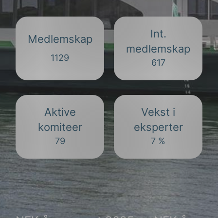
e
Int.
Medlemskap
medlemskap
1129
617
g
Aktive
Vekst i
komiteer
eksperter
79
7 %
n