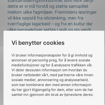
standardiseringsvirksomhet som NEK betyr
dette at vi må forstå og støtte samspillet
mellom ulike fagmiljøer. Fremtidens løsninger
vil ikke oppstå fra silotenking, men fra
tverrfaglige lagarbeid – og fra en kultur der
ulike perspektiver settes i spill og gis verdi.
Styrets rolle har vært å tilrettelegge for
Vi benytter cookies
denne utviklingen. Vi har lagt vekt på at
organisasjonen må bygge en struktur og en
Vi bruker informasjonskapsler for å gi innhold og
kultur som gjør NEK i stand til å gripe
annonser et personlig preg, for å levere sosiale
mulighetene som teknologisk konvergens gir,
mediefunksjoner og for å analysere trafikken vår.
samtidig som vi passer på at kravene til
Vi deler dessuten informasjon om hvordan du
kvalitet og sikkerhet står like sterkt. Dette
bruker nettstedet vårt, med partnerne våre innen
sosiale medier, annonsering og analysearbeid,
har blant annet skjedd gjennom målrettet
som kan kombinere den med annen informasjon
rekruttering, aktivt å invitere inn fagfolk fra
du har gjort tilgjengelig for dem, eller som de har
nye disipliner, og ved å støtte opp om
samlet inn gjennom din bruk av tjenestene deres.
strategiske initiativer som fremmer
samarbeid internt og eksternt.