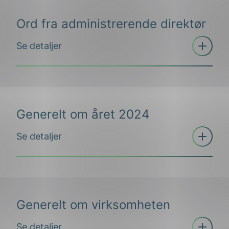
Ord fra administrerende direktør
Åpne
Se detaljer
trekkspill
Teknologisk konvergens – vår
vei mot fremtiden
Generelt om året 2024
Åpne
Se detaljer
trekkspill
Generelt om virksomheten
Generelt
Åpne
Se detaljer