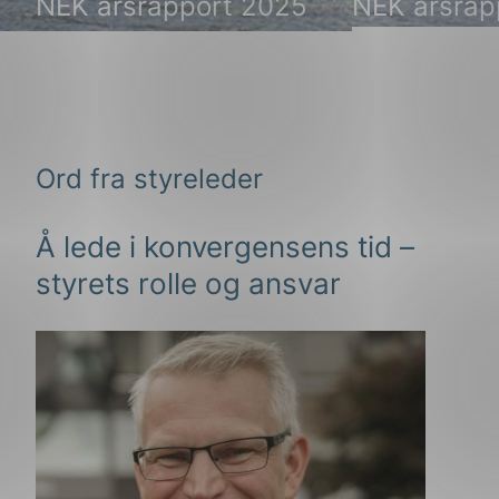
NEK årsrapport 2025
NEK årsrap
Ord fra styreleder
Å lede i konvergensens tid –
styrets rolle og ansvar