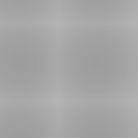
Forsvar og beredskap
Industri og automatiseri
Norsk
English
Lavspenning
Maritime elinstallasjoner
Overføring og distribusj
Samferdsel
Velferdsteknologi