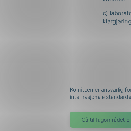
c) laborat
klargjørin
Komiteen er ansvarlig for
internasjonale standard
Gå til fagområdet El