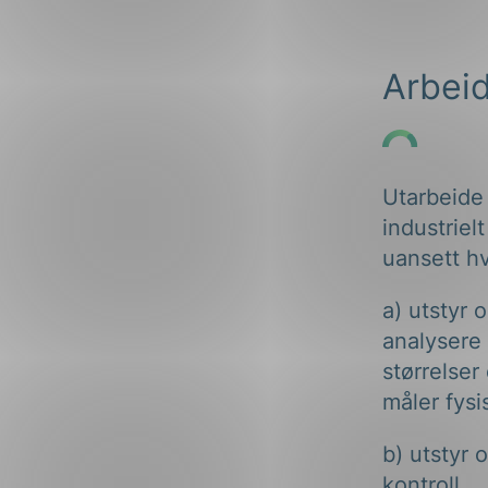
ng
Arbei
Utarbeide 
on
industriel
uansett hv
a) utstyr 
analysere
størrelse
måler fysi
b) utstyr 
kontroll.