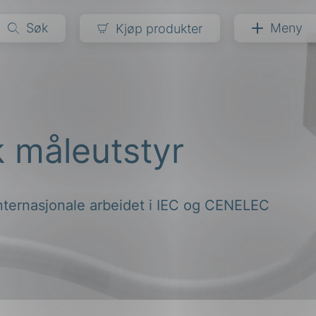
Søk
Meny
Kjøp produkter
narer
ndarder
g
k måleutstyr
ardisering
kapet
darder
e
internasjonale arbeidet i IEC og CENELEC
er