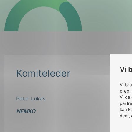
Vi 
Komiteleder
Vi br
preg, 
Vi de
Peter Lukas
partn
kan k
NEMKO
dem, 