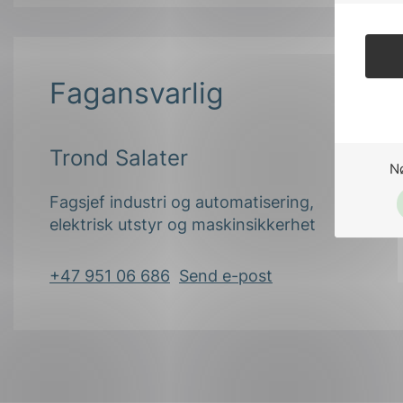
Fagansvarlig
Trond Salater
N
Fagsjef industri og automatisering,
elektrisk utstyr og maskinsikkerhet
+47 951 06 686
Send e-post