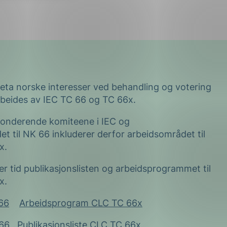
reta norske interesser ved behandling og votering
beides av IEC TC 66 og TC 66x.
ponderende komiteene i IEC og
 til NK 66 inkluderer derfor arbeidsområdet til
x.
er tid publikasjonslisten og arbeidsprogrammet til
x.
66
Arbeidsprogram CLC TC 66x
 66
Publikasjonsliste CLC TC 66x