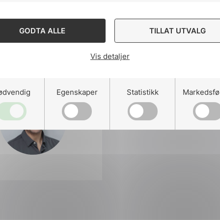
GODTA ALLE
TILLAT UTVALG
Del komiteen p
Vis detaljer
Del
Del
Del
ødvendig
Egenskaper
Statistikk
Markedsfø
påLinkedIn
påFacebo
påMa