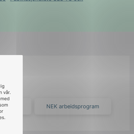
ktøy
lig
n vår.
, med
 som
Platform
NEK arbeidsprogram
or
es.