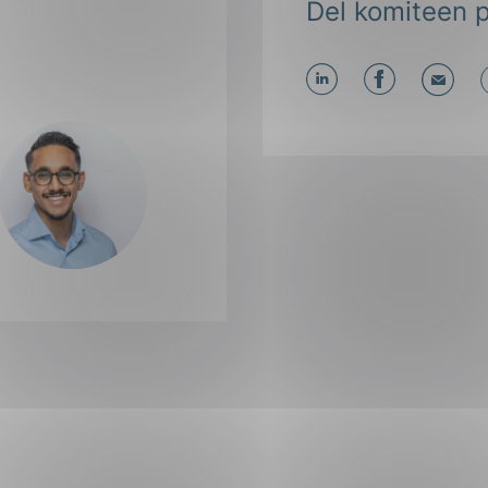
Del komiteen p
Del
Del
Del
påLinkedIn
påFacebo
påMa