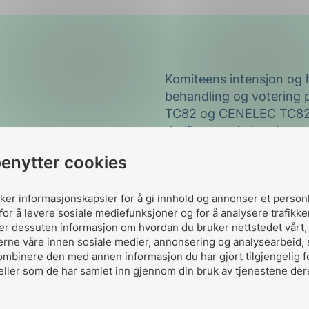
Komiteens intensjon og 
behandling og votering 
TC82 og CENELEC TC82.
de tilsvarende komitee
også anledning til å delt
benytter cookies
En fullstendig oversikt 
IECs nettsider. Komiteen v
uker informasjonskapsler for å gi innhold og annonser et person
arbeidsprogrammet til 
for å levere sosiale mediefunksjoner og for å analysere trafikke
ler dessuten informasjon om hvordan du bruker nettstedet vårt
Arbeidsprogram IEC TC 
erne våre innen sosiale medier, annonsering og analysearbeid,
ombinere den med annen informasjon du har gjort tilgjengelig f
Publikasjonsliste IEC TC
eller som de har samlet inn gjennom din bruk av tjenestene der