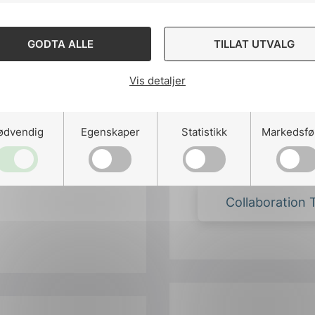
GODTA ALLE
TILLAT UTVALG
Vis detaljer
Komitever
ødvendig
Egenskaper
Statistikk
Markedsfø
Collaboration 