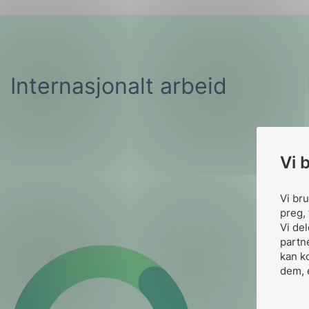
Internasjonalt arbeid
Vi 
Vi br
preg, 
Vi de
partn
kan k
dem, 