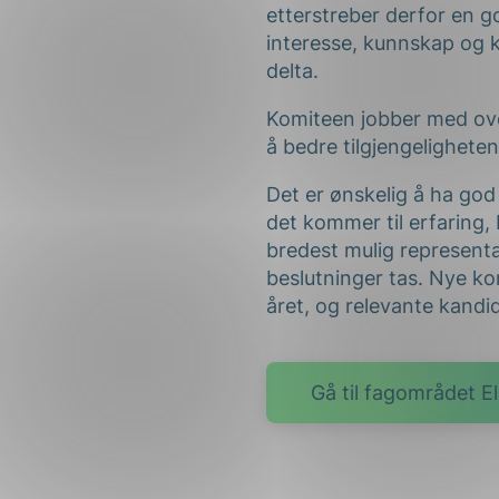
etterstreber derfor en go
interesse, kunnskap og k
delta.
Komiteen jobber med over
å bedre tilgjengelighete
Det er ønskelig å ha go
det kommer til erfaring
bredest mulig representa
beslutninger tas. Nye k
året, og relevante kandi
Gå til fagområdet E