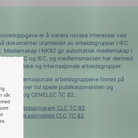
hovedoppgave er å ivareta norske interesser ved
på dokumenter utarbeidet av arbeidsgrupper i IEC
 Medlemskap i NK82 gir automatisk medlemskap i
ne i CENELC og IEC, og medlemsmassen har dermed
a i europeiske og internasjonale arbeidsgrupper.
over de internasjonale arbeidsgruppene finnes på
il til enhver tid speile publikasjonslisten og
lig
IEC TC 82 og CENELEC TC 82.
n vår.
, med
82
Arbeidsprogram CLC TC 82
 som
or
 82
Publikasjonsliste CLC TC 82
es.