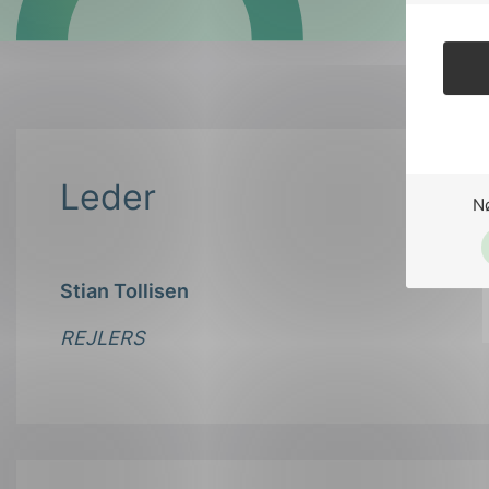
Leder
N
Stian Tollisen
REJLERS