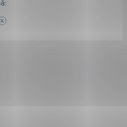
å:
ok
il