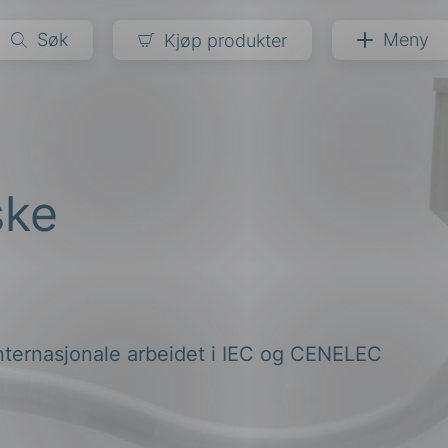
Søk
Meny
Kjøp produkter
narer
ndarder
g
ske
ardisering
kapet
darder
e
er
internasjonale arbeidet i IEC og CENELEC