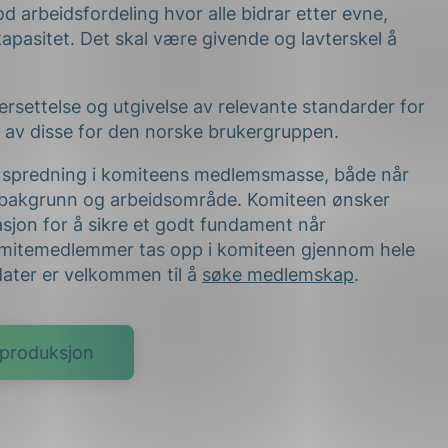
d arbeidsfordeling hvor alle bidrar etter evne,
apasitet. Det skal være givende og lavterskel å
settelse og utgivelse av relevante standarder for
n av disse for den norske brukergruppen.
d spredning i komiteens medlemsmasse, både når
, bakgrunn og arbeidsområde. Komiteen ønsker
sjon for å sikre et godt fundament når
omitemedlemmer tas opp i komiteen gjennom hele
dater er velkommen til å
søke medlemskap
.
lproduksjon