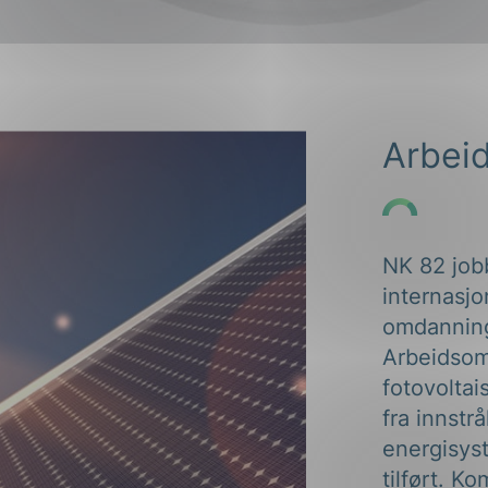
ng
Arbei
on
NK 82 jobb
internasjo
omdanning 
Arbeidsom
fotovolta
fra innstr
energisyst
tilført. Ko