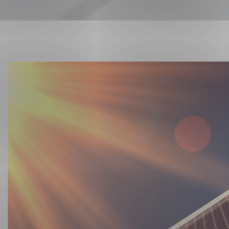
Forsvar og beredskap
Industri og automatiseri
Norsk
English
Lavspenning
Maritime elinstallasjoner
Overføring og distribusj
Samferdsel
Velferdsteknologi