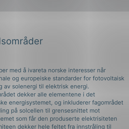
dsområder
er med å ivareta norske interesser når
nale og europeiske standarder for fotovoltaisk
av solenergi til elektrisk energi.
rådet dekker alle elementene i det
iske energisystemet, og inkluderer fagområdet
åling på solcellen til grensesnittet mot
emet som får den produserte elektrisiteten
miteen dekker hele feltet fra innstråling til