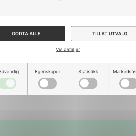
Dato
25.08.2025
GODTA ALLE
TILLAT UTVALG
Maskinsikkerhet – sentral kunnskap for
trygge maskiner
Vis detaljer
ødvendig
Egenskaper
Statistikk
Markedsfø
Les mer