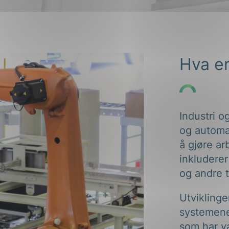
Hva er
Industri o
og automat
å gjøre ar
inkluderer
og andre t
Utviklinge
systemene
som har væ
fleste sek