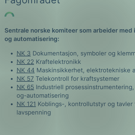
Sentrale norske komiteer som arbeider med i
og automatisering:
NK 3
Dokumentasjon, symboler og klem
NK 22
Kraftelektronikk
NK 44
Maskinsikkerhet, elektrotekniske 
NK 57
Telekontroll for kraftsystemer
NK 65
Industriell prosessinstrumentering, 
og-automatisering
NK 121
Koblings-, kontrollutstyr og tavler 
lavspenning