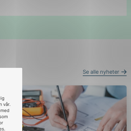
Se alle nyheter
lig
n vår.
, med
 som
or
es.