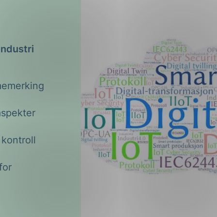
ndustri
memerking
aspekter
kontroll
for