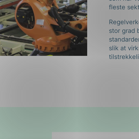
Regelverke
stor grad 
standarder
slik at v
tilstrekke