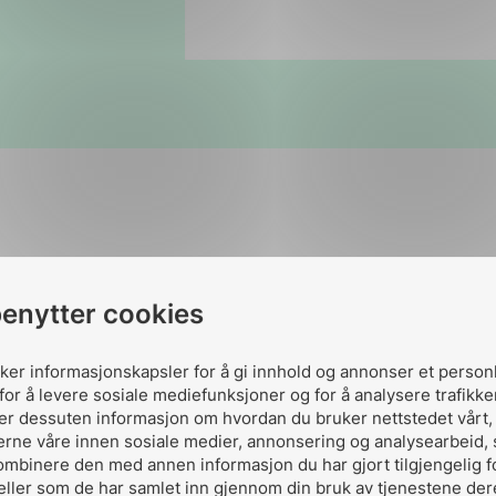
benytter cookies
uker informasjonskapsler for å gi innhold og annonser et person
for å levere sosiale mediefunksjoner og for å analysere trafikke
ler dessuten informasjon om hvordan du bruker nettstedet vårt
erne våre innen sosiale medier, annonsering og analysearbeid,
ombinere den med annen informasjon du har gjort tilgjengelig f
eller som de har samlet inn gjennom din bruk av tjenestene der