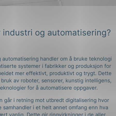
 industri og automatisering?
g automatisering handler om å bruke teknologi
iserte systemer i fabrikker og produksjon for
beidet mer effektivt, produktivt og trygt. Dette
 bruk av roboter, sensorer, kunstig intelligens,
eknologier for å automatisere oppgaver.
n går i retning mot utbredt digitalisering hvor
 samhandler i et helt annet omfang enn hva
rt vanlig. Dette gir ringvirkninger i de aller
torer og bransjer.