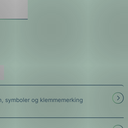
Les
, symboler og klemmemerking
mer
Les
ateriell
mer