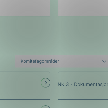
Komitefagområder
Les
NK 3
Dokumentasjon
mer
Les
NK 23
Installasjonsm
mer