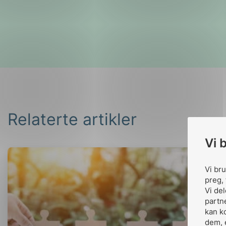
Relaterte artikler
Vi 
Vi br
preg, 
Vi de
partn
kan k
dem, 