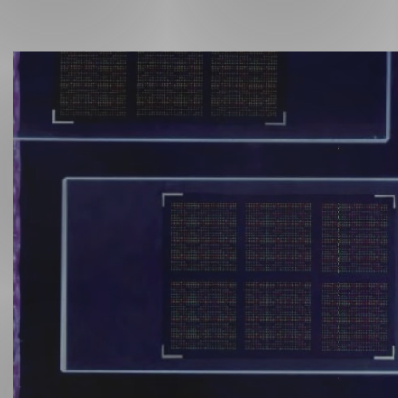
Forsvar og beredskap
Industri og automatiseri
Norsk
English
Lavspenning
Maritime elinstallasjoner
Overføring og distribusj
Samferdsel
Velferdsteknologi