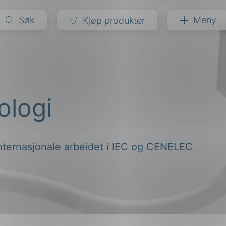
Søk
Meny
Kjøp produkter
narer
ndarder
g
ologi
ardisering
kapet
darder
e
internasjonale arbeidet i IEC og CENELEC
er