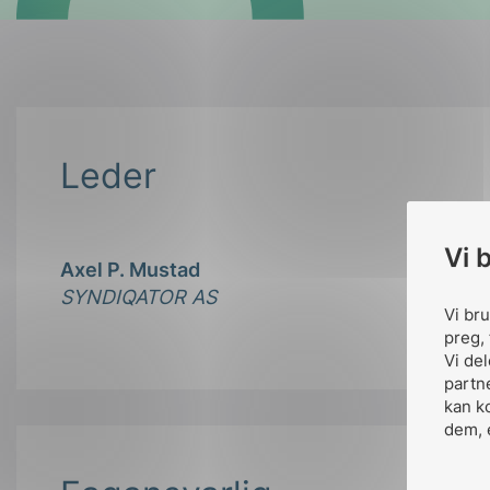
Leder
Vi 
Axel P. Mustad
SYNDIQATOR AS
Vi br
preg, 
Vi de
partn
kan k
dem, 