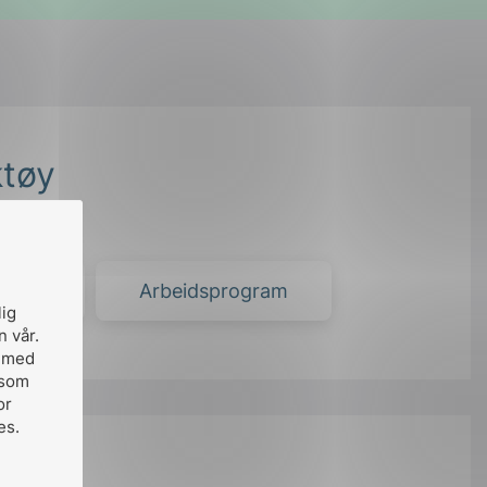
ktøy
Tools
Arbeidsprogram
lig
n vår.
, med
 som
or
es.
å: