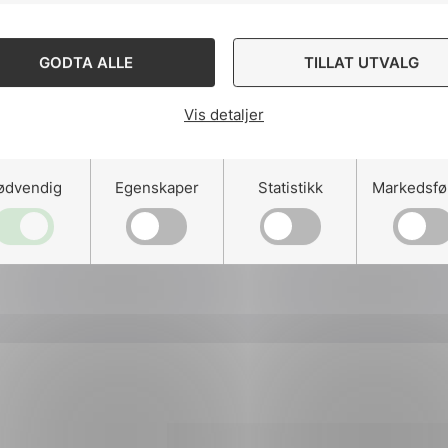
GODTA ALLE
TILLAT UTVALG
Del
Del
Del
Vis detaljer
påLinkedIn
påFacebo
påMa
ødvendig
Egenskaper
Statistikk
Markedsfø