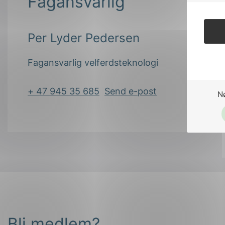
Fagansvarlig
Per Lyder Pedersen
Fagansvarlig velferdsteknologi
+ 47 945 35 685
Send e-post
N
Bli medlem?