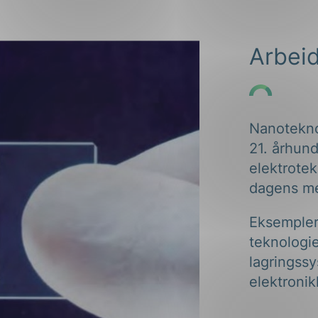
ng
Arbei
Nanoteknol
on
21. århund
elektrote
dagens me
Eksempler
teknologie
lagringssy
elektronik