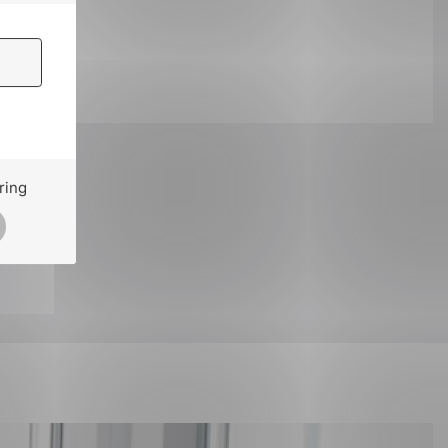
ok
il
ring