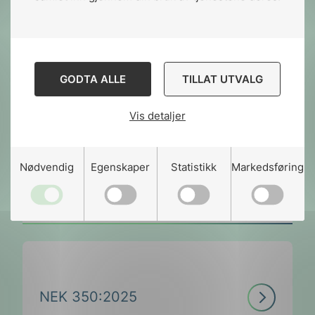
Les
NEK 288:2024
GODTA ALLE
TILLAT UTVALG
mer
Vis detaljer
Nødvendig
Egenskaper
Statistikk
Markedsføring
Les
NEK 320:2025
mer
Les
NEK 350:2025
mer