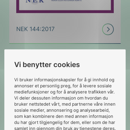
Les
NEK 144:2017
mer
Vi benytter cookies
Les
NEK VL 105:2024
mer
Vi bruker informasjonskapsler for å gi innhold og
annonser et personlig preg, for å levere sosiale
mediefunksjoner og for å analysere trafikken vår.
Vi deler dessuten informasjon om hvordan du
bruker nettstedet vårt, med partnerne våre innen
sosiale medier, annonsering og analysearbeid,
Les
som kan kombinere den med annen informasjon
NEK 252:2025
du har gjort tilgjengelig for dem, eller som de har
mer
samlet inn gjennom din bruk av tjenestene deres.