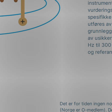
instrumen
vurdering
spesifikke
utføres av
grunnlegge
av usikke
Hz til 300
og referan
Det er for tiden ingen n
(Norge er O-medlem). D