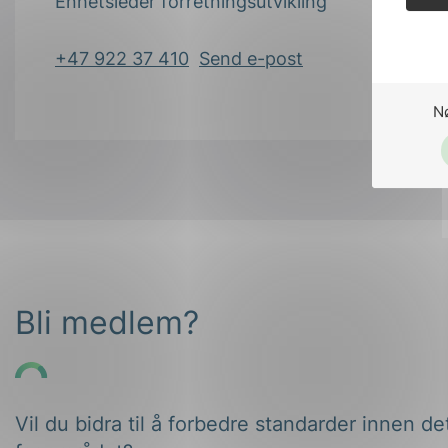
Enhetsleder forretningsutvikling
+47 922 37 410
Send e-post
N
Bli medlem?
Vil du bidra til å forbedre standarder innen de