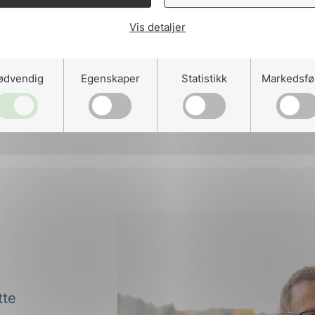
påLinkedIn
påFacebo
påMa
Vis detaljer
ødvendig
Egenskaper
Statistikk
Markedsfø
tte