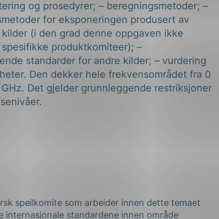
tering og prosedyrer; – beregningsmetoder; –
smetoder for eksponeringen produsert av
 kilder (i den grad denne oppgaven ikke
 spesifikke produktkomiteer); –
nde standarder for andre kilder; – vurdering
rheter. Den dekker hele frekvensområdet fra 0
 GHz. Det gjelder grunnleggende restriksjoner
senivåer.
orsk speilkomite som arbeider innen dette temaet
e internasjonale standardene innen område