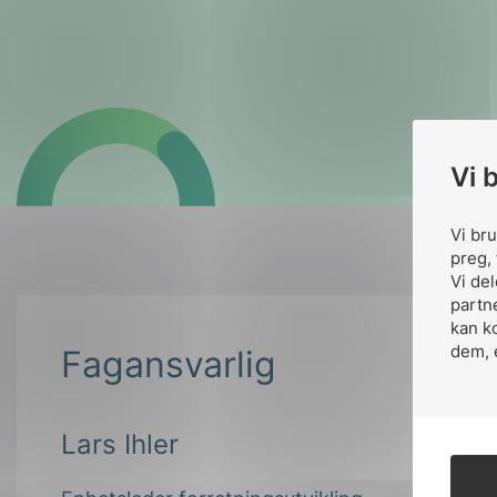
Vi 
Vi br
preg, 
Vi de
partn
kan k
dem, 
Fagansvarlig
Lars Ihler