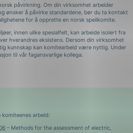
norsk påvirkning. Om din virksomhet arbeider
og ønsker å påvirke standardene, bør du ta kontakt
ighetene for å opprette en norsk speilkomite.
øer, innen ulike spesialfelt, kan arbeide isolert fra
over hverandres eksistens. Dersom din virksomhet
ttig kunnskap kan komitearbeid være nyttig. Under
jon til vår fagansvarlige kollega.
e komiteenes arbeid:
06
– Methods for the assessment of electric,