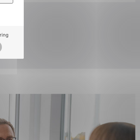
ok
il
ring