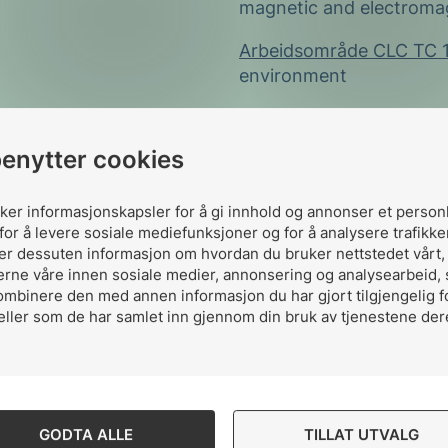
magnetic and electromag
Arbeidsområde CLC TC 
environment
benytter cookies
uker informasjonskapsler for å gi innhold og annonser et person
for å levere sosiale mediefunksjoner og for å analysere trafikke
ler dessuten informasjon om hvordan du bruker nettstedet vårt
erne våre innen sosiale medier, annonsering og analysearbeid,
ombinere den med annen informasjon du har gjort tilgjengelig f
eller som de har samlet inn gjennom din bruk av tjenestene der
Del komiteen p
Del
Del
Del
GODTA ALLE
TILLAT UTVALG