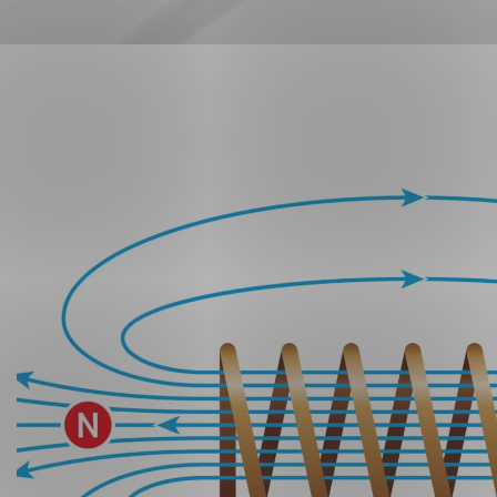
Forsvar og beredskap
Industri og automatiseri
Norsk
English
Lavspenning
Maritime elinstallasjoner
Overføring og distribusj
Samferdsel
Velferdsteknologi