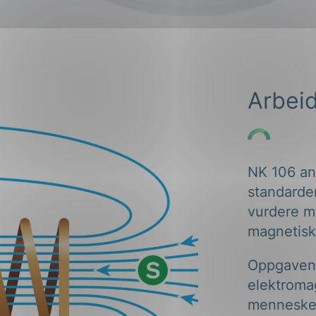
ng
Arbei
on
NK 106 ans
standarde
vurdere m
magnetisk
Oppgaven 
elektroma
menneskel