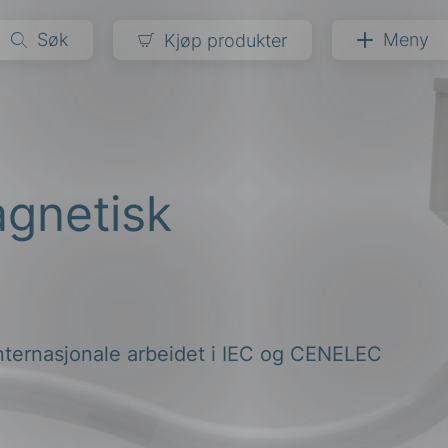
Søk
Meny
Kjøp produkter
narer
ndarder
g
agnetisk
ardisering
kapet
darder
e
er
internasjonale arbeidet i IEC og CENELEC