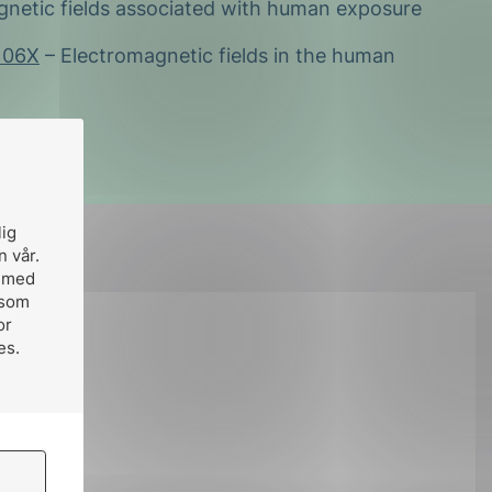
netic fields associated with human exposure
106X
– Electromagnetic fields in the human
lig
n vår.
, med
 som
or
es.
å: