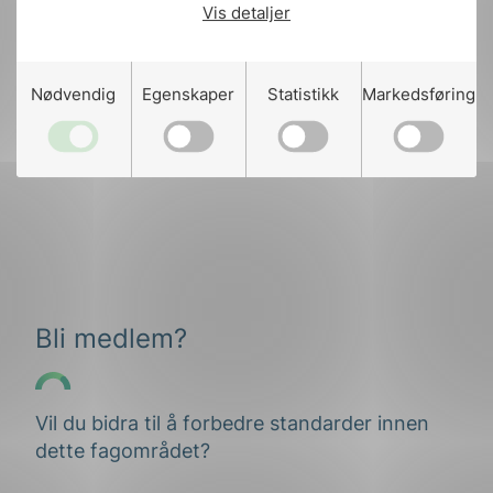
Vis detaljer
Nødvendig
Egenskaper
Statistikk
Markedsføring
Bli medlem?
Vil du bidra til å forbedre standarder innen
dette fagområdet?