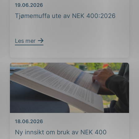
Dato
19.06.2026
Tjømemuffa ute av NEK 400:2026
Les mer
ing
Dato
18.06.2026
Ny innsikt om bruk av NEK 400