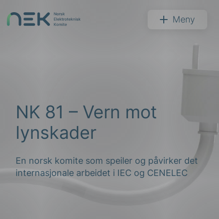
Hopp
til
NEK
Meny
innhold
Søk
NK 81 – Vern mot
lynskader
En norsk komite som speiler og påvirker det
internasjonale arbeidet i IEC og CENELEC
arer
arder
apet