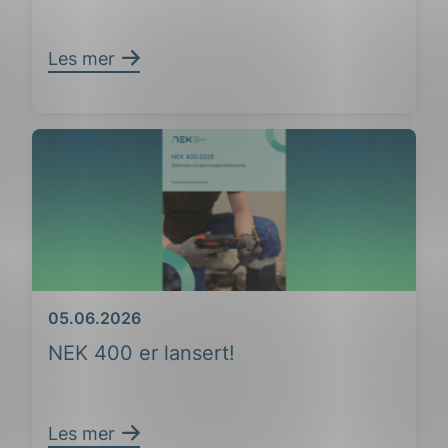
Les mer
Dato
05.06.2026
NEK 400 er lansert!
Les mer