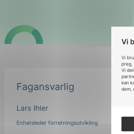
Vi 
Vi br
preg, 
Vi de
partn
kan k
Fagansvarlig
dem, 
Lars Ihler
Enhetsleder forretningsutvikling