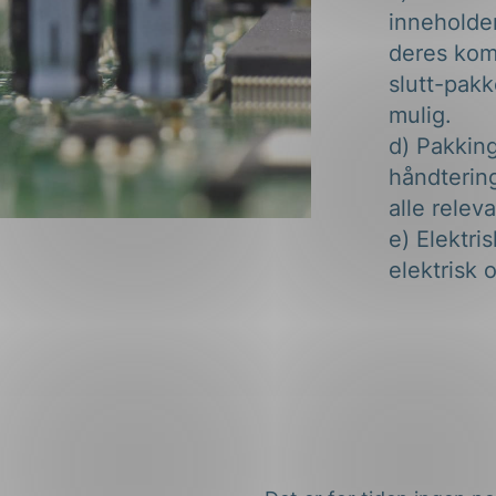
inneholder
deres kom
slutt-pakk
mulig.
d) Pakkin
håndtering
alle rele
e) Elektri
elektrisk 