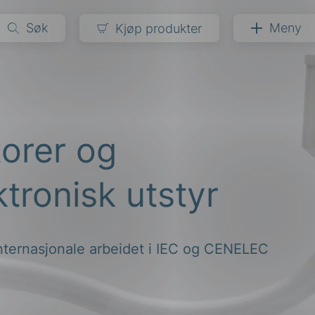
Søk
Meny
Kjøp produkter
narer
ndarder
g
orer og
ardisering
kapet
tronisk utstyr
darder
e
er
internasjonale arbeidet i IEC og CENELEC