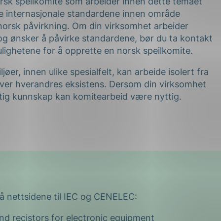
orsk speilkomite som arbeider innen dette temaet
e internasjonale standardene innen område
norsk påvirkning. Om din virksomhet arbeider
og ønsker å påvirke standardene, bør du ta kontakt
ighetene for å opprette en norsk speilkomite.
øer, innen ulike spesialfelt, kan arbeide isolert fra
over hverandres eksistens. Dersom din virksomhet
ttig kunnskap kan komitearbeid være nyttig.
på nettsidene til IEC og CENELEC:
nd recistors for electronic equipment