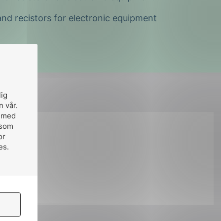
and recistors for electronic equipment
lig
n vår.
, med
 som
or
å:
es.
ok
il