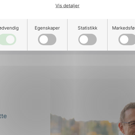
Vis detaljer
ødvendig
Egenskaper
Statistikk
Markedsfø
tte