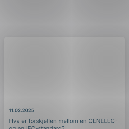
Dato
11.02.2025
Hva er forskjellen mellom en CENELEC-
og en IEC-standard?