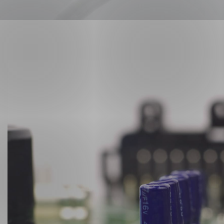
Forsvar og beredskap
Industri og automatiseri
Norsk
English
Lavspenning
Maritime elinstallasjoner
Overføring og distribusj
Samferdsel
Velferdsteknologi