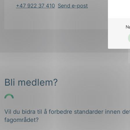
+47 922 37 410
Send e-post
N
Bli medlem?
Vil du bidra til å forbedre standarder innen de
fagområdet?