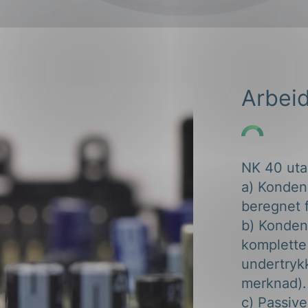
ng
Arbei
on
NK 40 utar
a) Kondens
beregnet f
b) Konden
komplette
undertrykk
merknad).
c) Passive