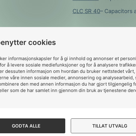
CLC SR 40
– Capacitors 
benytter cookies
uker informasjonskapsler for å gi innhold og annonser et person
for å levere sosiale mediefunksjoner og for å analysere trafikke
ler dessuten informasjon om hvordan du bruker nettstedet vårt
erne våre innen sosiale medier, annonsering og analysearbeid,
ombinere den med annen informasjon du har gjort tilgjengelig f
Del komiteen p
eller som de har samlet inn gjennom din bruk av tjenestene der
Del
Del
Del
GODTA ALLE
TILLAT UTVALG
påLinkedIn
påFacebo
påMa