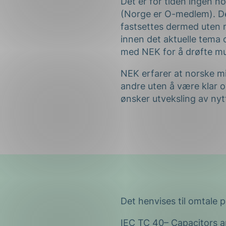
Det er for tiden ingen n
(Norge er O-medlem). D
fastsettes dermed uten 
innen det aktuelle tema 
med NEK for å drøfte mul
NEK erfarer at norske milj
andre uten å være klar 
ønsker utveksling av ny
Det henvises til omtale 
IEC TC 40
– Capacitors a