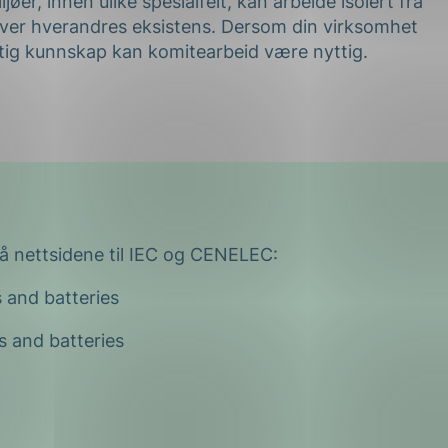
øer, innen ulike spesialfelt, kan arbeide isolert fra
over hverandres eksistens. Dersom din virksomhet
ttig kunnskap kan komitearbeid være nyttig.
på nettsidene til IEC og CENELEC:
s and batteries
s and batteries