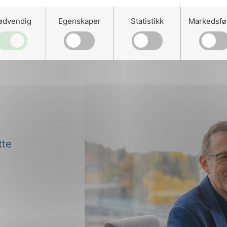
ødvendig
Egenskaper
Statistikk
Markedsfø
tte