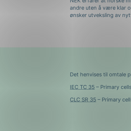
NEK erfarer at norske milj
andre uten å være klar 
ønsker utveksling av ny
Det henvises til omtale 
IEC TC 35
– Primary cell
CLC SR 35
– Primary cell