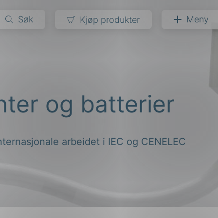
Søk
Meny
Kjøp produkter
narer
ndarder
g
ter og batterier
ardisering
kapet
darder
e
internasjonale arbeidet i IEC og CENELEC
er