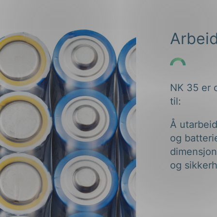
ng
Arbei
NK 35 er o
on
til:
Å utarbeid
og batteri
dimensjon
og sikker