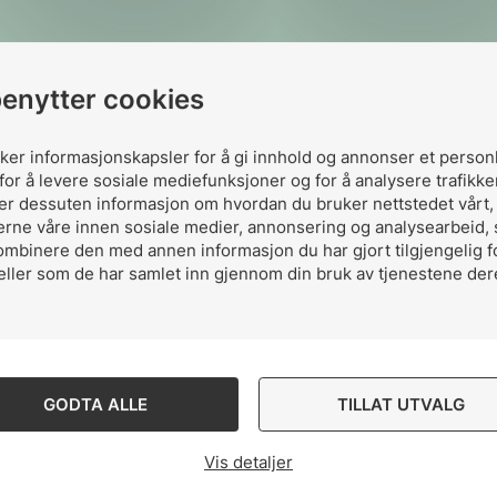
benytter cookies
uker informasjonskapsler for å gi innhold og annonser et person
for å levere sosiale mediefunksjoner og for å analysere trafikke
Del komiteen p
ler dessuten informasjon om hvordan du bruker nettstedet vårt
erne våre innen sosiale medier, annonsering og analysearbeid,
ombinere den med annen informasjon du har gjort tilgjengelig f
eller som de har samlet inn gjennom din bruk av tjenestene der
Del
Del
Del
påLinkedIn
påFacebo
påMa
GODTA ALLE
TILLAT UTVALG
Vis detaljer