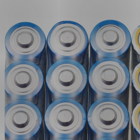
Forsvar og beredskap
Industri og automatiseri
Norsk
English
Lavspenning
Maritime elinstallasjoner
Overføring og distribusj
Samferdsel
Velferdsteknologi