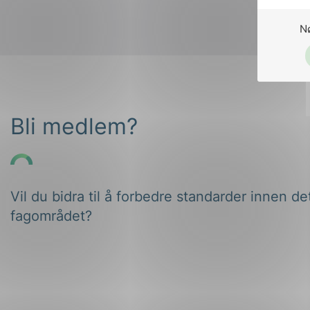
N
Bli medlem?
Vil du bidra til å forbedre standarder innen de
fagområdet?