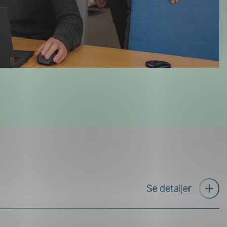
Åpne
Se detaljer
trekkspil