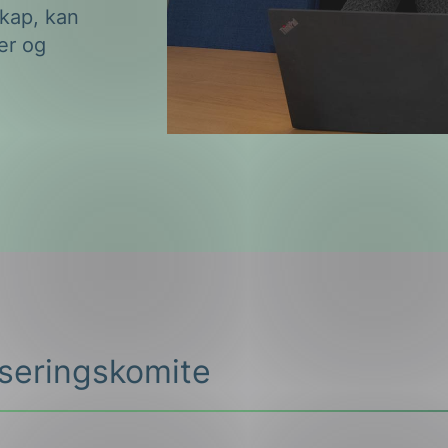
skap, kan
er og
iseringskomite