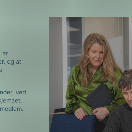
ng
u er
on
r, og at
e
nder, ved
kjemaet,
m medlem.