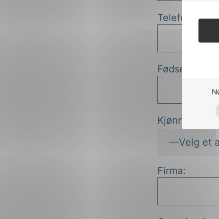
Telefonnr*:
Fødselsår:
N
Kjønn:
Firma: