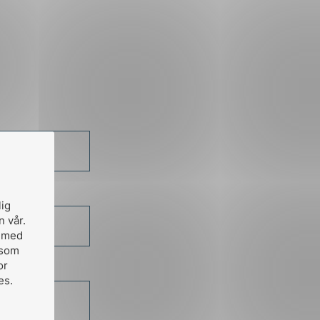
Tilgang til dokumenter skjer
via
Collaboration Platform
.
lig
n vår.
, med
 som
or
es.