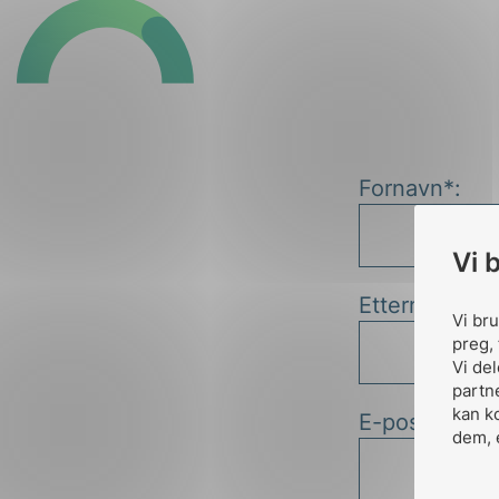
Fornavn*:
Vi 
Etternavn*:
Vi br
preg, 
Vi de
partn
kan k
E-post*:
dem, 