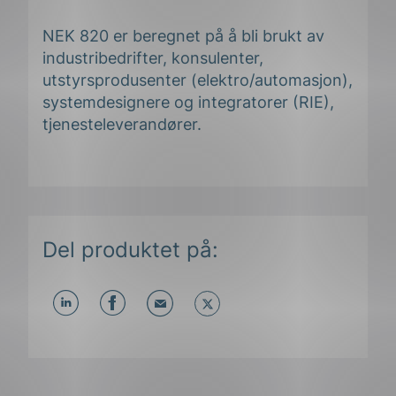
NEK 820 er beregnet på å bli brukt av
industribedrifter, konsulenter,
utstyrsprodusenter (elektro/automasjon),
systemdesignere og integratorer (RIE),
tjenesteleverandører.
ing
Del produktet på:
Del
Del
Del
påLinkedIn
påFacebook
påMail