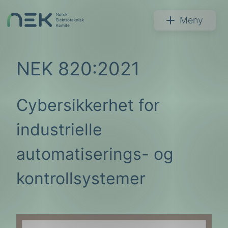
Hopp
til
NEK
Meny
innhold
NEK 820:2021
Cybersikkerhet for
Søk
industrielle
automatiserings- og
kontrollsystemer
arer
arder
apet