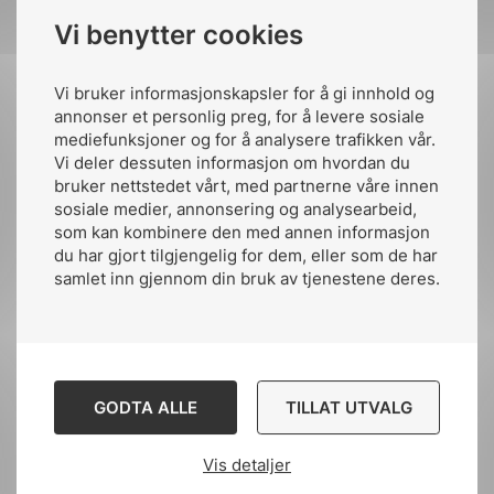
NEK 820 består av de publiserte standarder
Vi benytter cookies
(IS), Tekniske Spesifikasjoner (TS) og
Tekniske Rapporter (TR) av IEC 62443 og
EN 62443 utgitt henholdsvis av IEC
Vi bruker informasjonskapsler for å gi innhold og
og Cenelec:
annonser et personlig preg, for å levere sosiale
mediefunksjoner og for å analysere trafikken vår.
Vi deler dessuten informasjon om hvordan du
Del 1 Generelt
bruker nettstedet vårt, med partnerne våre innen
sosiale medier, annonsering og analysearbeid,
NEK IEC TS 62443-1-1:2009
som kan kombinere den med annen informasjon
du har gjort tilgjengelig for dem, eller som de har
samlet inn gjennom din bruk av tjenestene deres.
Del 2 Policy og prosedyrer
NEK IEC 62443-2-1:2010
NEK IEC TR 62443-2-3:2015
GODTA ALLE
TILLAT UTVALG
NEK EN IEC 62443-2-4:2019
Vis detaljer
NEK EN IEC 62443-2-4:2019/A1:2019