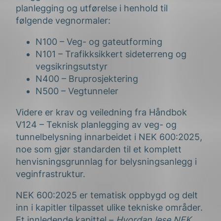
planlegging og utførelse i henhold til
følgende vegnormaler:
N100 – Veg- og gateutforming
N101 – Trafikksikkert sideterreng og
vegsikringsutstyr
N400 – Bruprosjektering
N500 – Vegtunneler
Videre er krav og veiledning fra Håndbok
V124 – Teknisk planlegging av veg- og
tunnelbelysning innarbeidet i NEK 600:2025,
noe som gjør standarden til et komplett
henvisningsgrunnlag for belysningsanlegg i
veginfrastruktur.
NEK 600:2025 er tematisk oppbygd og delt
inn i kapitler tilpasset ulike tekniske områder.
Et innledende kapittel –
Hvordan lese NEK