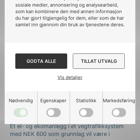
sosiale medier, annonsering og analysearbeid,
som kan kombinere den med annen informasjon
Standarden bidrar til økt elsikkerhet, felles
du har gjort tilgjengelig for dem, eller som de har
forståelse og høy kvalitet ved bestilling,
samlet inn gjennom din bruk av tjenestene deres.
prosjektering, installasjon, verifikasjon,
dokumentasjon, drift og vedlikehold av
elektrotekniske anlegg i vegsektoren. Den
legger til rette for bedre forutsigbarhet,
lavere konfliktnivå og reduserte
GODTA ALLE
TILLAT UTVALG
livsløpskostnader i både offentlige og private
prosjekter.
Vis detaljer
Standarden vil forenkle prosessen fra plan til
utført anlegg. Gjennom predefinert metoder
Nødvendig
Egenskaper
Statistikk
Markedsføring
og krav vil man kunne spare både tid og
ressurser.
Et el- og ekomanlegg i et vegtrafikksystem
med NEK 600 som grunnlag vil være i