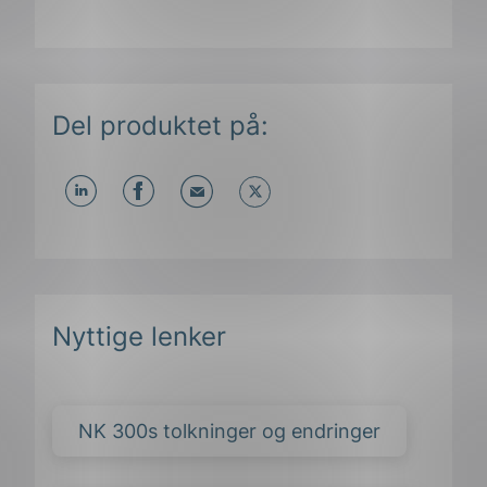
Del produktet på:
Del
Del
Del
påLinkedIn
påFacebook
påMail
Nyttige lenker
NK 300s tolkninger og endringer