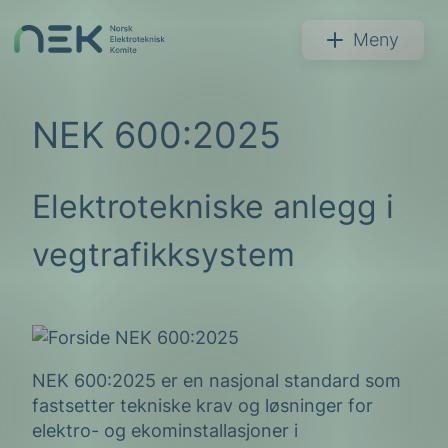
Hopp
til
NEK
Meny
innhold
NEK 600:2025
Elektrotekniske anlegg i
Søk
vegtrafikksystem
arer
NEK 600:2025 er en nasjonal standard som
arder
fastsetter tekniske krav og løsninger for
apet
elektro- og ekominstallasjoner i