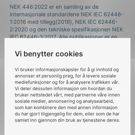
NEK 446:2022 er en samling av de
internasjonale standardene NEK IEC 62446-
1:2016 med tillegg(2018), NEK IEC 62446-
2:2020 og den tekniske spesifikasjonen NEK
IEC 62446-3:2017. Alle publikasjoner er en
del av serien for fotovoltaiske
solenergisystemer – krav til testing,
Vi benytter cookies
dokumentasjon og vedlikehold.
Vi bruker informasjonskapsler for å gi innhold og
Del 1 med tillegg omhandler
annonser et personlig preg, for å levere sosiale
dokumentasjon, oppstartstester og
mediefunksjoner og for å analysere trafikken vår.
inspeksjon av nettilkoblede systemer.
Vi deler dessuten informasjon om hvordan du
Den er delt inn i to seksjoner:
bruker nettstedet vårt, med partnerne våre innen
sosiale medier, annonsering og analysearbeid,
krav til systemdokumentasjon
som kan kombinere den med annen informasjon
krav til verifikasjon.
du har gjort tilgjengelig for dem, eller som de har
samlet inn gjennom din bruk av tjenestene deres.
NEK 400 refererer direkte til denne
delen av standardsamlingen (NEK IEC