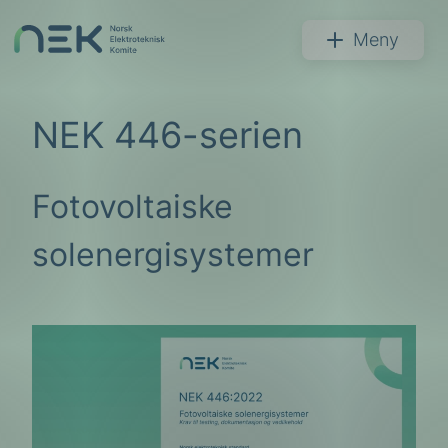
Hopp
til
NEK
Meny
innhold
NEK 446-serien
Fotovoltaiske
Søk
solenergisystemer
arer
arder
apet