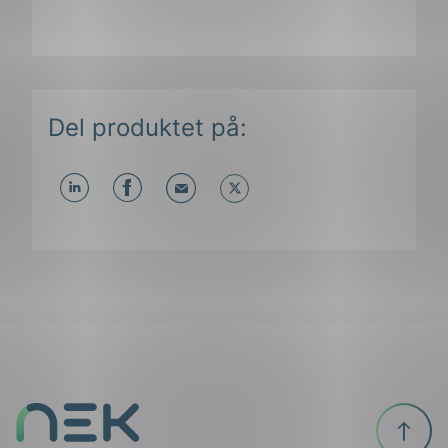
Del produktet på:
Del
Del
Del
påLinkedIn
påFacebook
påMail
Til
toppen