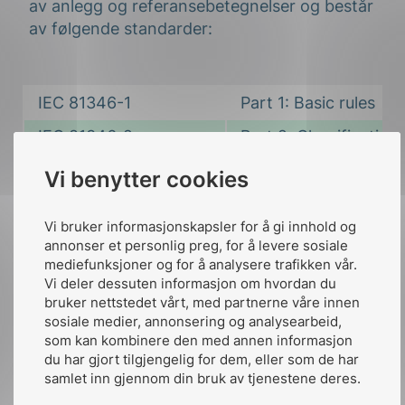
av anlegg og referansebetegnelser og består
av følgende standarder:
IEC 81346-1
Part 1: Basic rules
IEC 81346-2
Part 2: Classification
ISO 81346-10
Part 10: Power suppl
Vi benytter cookies
ISO 81346-12
Part 12: Construction
Vi bruker informasjonskapsler for å gi innhold og
IEC 81346-14
Part 14: Manufacturi
annonser et personlig preg, for å levere sosiale
mediefunksjoner og for å analysere trafikken vår.
Part 101: Power plan
ISO TS 81346-101
Vi deler dessuten informasjon om hvordan du
(under utarbeidelse)
bruker nettstedet vårt, med partnerne våre innen
sosiale medier, annonsering og analysearbeid,
som kan kombinere den med annen informasjon
du har gjort tilgjengelig for dem, eller som de har
Grafiske symboler
samlet inn gjennom din bruk av tjenestene deres.