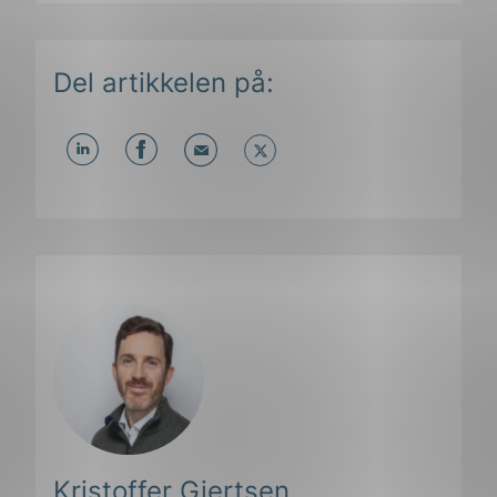
Del artikkelen på:
Del
Del
Del
påLinkedIn
påFacebook
påMail
ing
Kristoffer Gjertsen