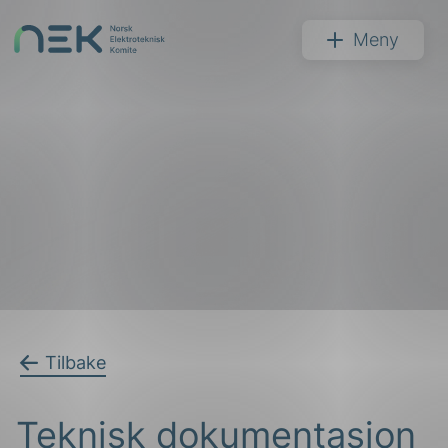
Hopp
til
NEK
Meny
innhold
Søk
arer
Tilbake
arder
Teknisk dokumentasjon
apet