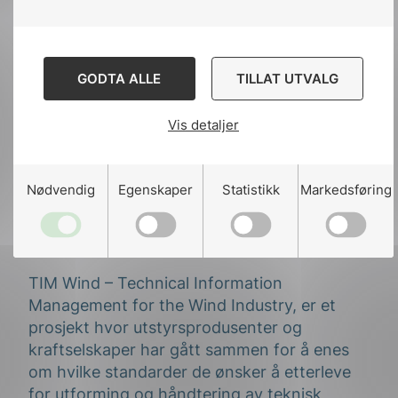
Bruken av internasjonalt standardiserte
grafiske symboler bidrar til effektiv
utarbeidelse av dokumentasjon for produkter
og installasjoner, samt til økt forståelse av
GODTA ALLE
TILLAT UTVALG
dokumentene.
Vis detaljer
NEK NK 3 har samlet de mest relevante
symbolene i NEK 144.
Nødvendig
Egenskaper
Statistikk
Markedsføring
Anvendelse av standardene for
vindkraft – TIM Wind
TIM Wind – Technical Information
Management for the Wind Industry, er et
prosjekt hvor utstyrsprodusenter og
kraftselskaper har gått sammen for å enes
om hvilke standarder de ønsker å etterleve
for utforming og håndtering av teknisk