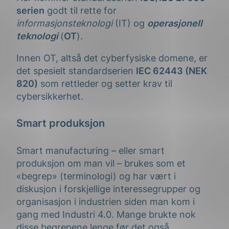
serien
godt til rette for
informasjonsteknologi
(IT) og
operasjonell
teknologi
(
OT
).
Innen OT, altså det cyberfysiske domene, er
det spesielt standardserien
IEC 62443 (NEK
820)
som rettleder og setter krav til
cybersikkerhet.
Smart produksjon
Smart manufacturing – eller smart
produksjon om man vil – brukes som et
«begrep» (terminologi) og har vært i
diskusjon i forskjellige interessegrupper og
organisasjon i industrien siden man kom i
gang med Industri 4.0. Mange brukte nok
disse begrepene lenge før det også.