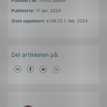
Publisert av:
Trond Salater
Publiserte:
17. jan. 2024
Siste oppdatert:
kl.08:25 1. feb. 2024
Del artikkelen på:
Del
Del
Del
påLinkedIn
påFacebook
påMail