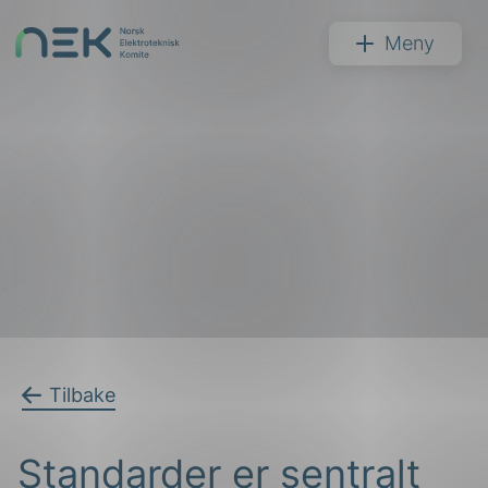
Hopp
til
NEK
Meny
innhold
Søk
arer
Tilbake
arder
Standarder er sentralt
apet