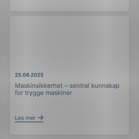
ing
Dato
25.08.2025
Maskinsikkerhet – sentral kunnskap
for trygge maskiner
Les mer