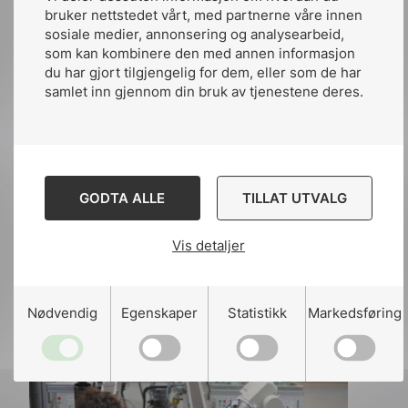
bruker nettstedet vårt, med partnerne våre innen
automation and control systems
sosiale medier, annonsering og analysearbeid,
ISO/IEC 20922 Message Queuing
som kan kombinere den med annen informasjon
Telemetry Transport (MQTT)
du har gjort tilgjengelig for dem, eller som de har
ISO/IEC TR 5469:2024 Artificial
samlet inn gjennom din bruk av tjenestene deres.
intelligence, Functional safety and AI
systems
Her kunne man listet opp mange flere
standarder. Sentralt for effektiviteten til
GODTA ALLE
TILLAT UTVALG
industrielle produksjonssystemer, enten det
er i små og mellomstore bedrifter (SMB) eller
Vis detaljer
store selskaper med distribuerte anlegg, er
standardens sentrale rolle. Standardene er
avgjørende for verdikjeden og for en sikker
Nødvendig
Egenskaper
Statistikk
Markedsføring
og pålitelig produksjonsprosess.