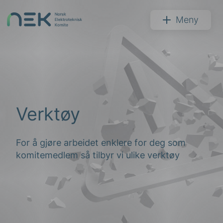
Hopp
til
NEK
Meny
innhold
Søk
Verktøy
For å gjøre arbeidet enklere for deg som
komitemedlem så tilbyr vi ulike verktøy
arer
arder
apet