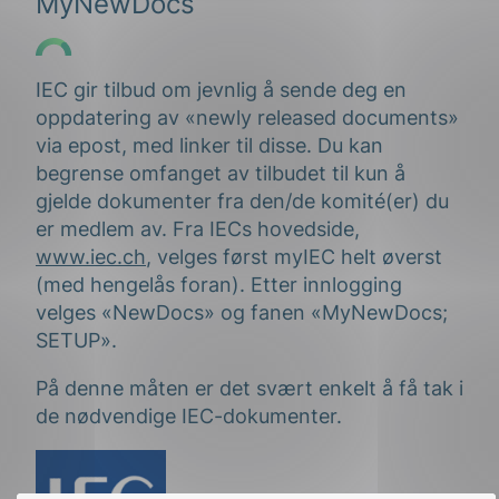
MyNewDocs
IEC gir tilbud om jevnlig å sende deg en
oppdatering av «newly released documents»
via epost, med linker til disse. Du kan
begrense omfanget av tilbudet til kun å
gjelde dokumenter fra den/de komité(er) du
er medlem av. Fra IECs hovedside,
www.iec.ch
, velges først myIEC helt øverst
(med hengelås foran). Etter innlogging
velges «NewDocs» og fanen «MyNewDocs;
SETUP».
På denne måten er det svært enkelt å få tak i
de nødvendige IEC-dokumenter.