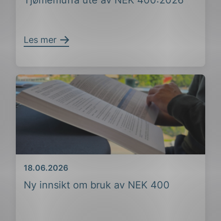
Tjømemuffa ute av NEK 400:2026
Les mer
Dato
18.06.2026
Ny innsikt om bruk av NEK 400