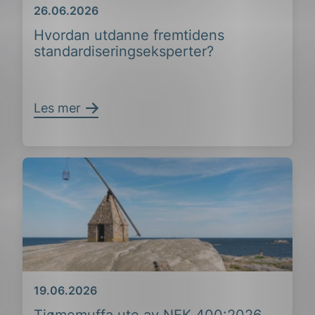
Dato
26.06.2026
Hvordan utdanne fremtidens
standardiseringseksperter?
Les mer
ing
Dato
19.06.2026