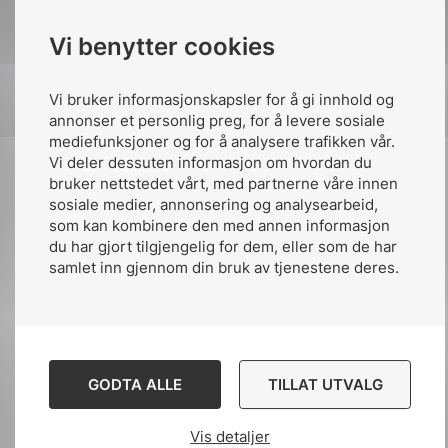
Vi benytter cookies
Vi bruker informasjonskapsler for å gi innhold og
annonser et personlig preg, for å levere sosiale
mediefunksjoner og for å analysere trafikken vår.
Vi deler dessuten informasjon om hvordan du
bruker nettstedet vårt, med partnerne våre innen
sosiale medier, annonsering og analysearbeid,
Electropedia
som kan kombinere den med annen informasjon
du har gjort tilgjengelig for dem, eller som de har
samlet inn gjennom din bruk av tjenestene deres.
Over 2000 elektrotekniske termer er
oversatt til norsk i den internasjonale
databasen Electropedia, som eies av IEC.
Termene finnes både på bokmål og nynorsk.
Oversatte termer finnes innen områdene
GODTA ALLE
TILLAT UTVALG
jording, linjer, ledere, isolatorer, vernesystem/
beskyttelse, elektriske kabler samt
Vis detaljer