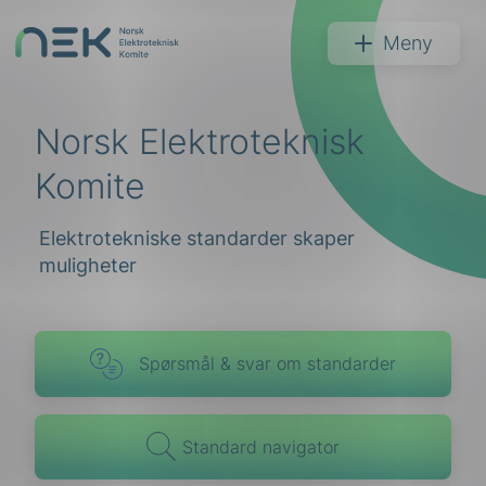
Hopp
til
NEK
Meny
innhold
Norsk Elektro­teknisk
Komite
Søk
Elektrotekniske standarder skaper
muligheter
Spørsmål & svar om standarder
arer
arder
Standard navigator
apet