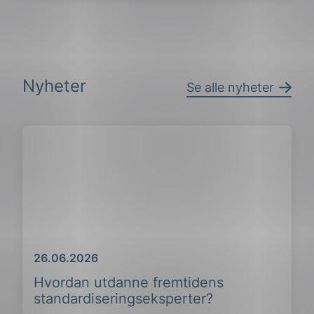
Nyheter
Se alle nyheter
g
n
Dato
26.06.2026
Hvordan utdanne fremtidens
standardiseringseksperter?