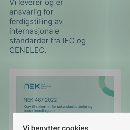
Vi leverer og er
ansvarlig for
ferdigstilling av
internasjonale
standarder fra IEC og
CENELEC.
Vi benytter cookies