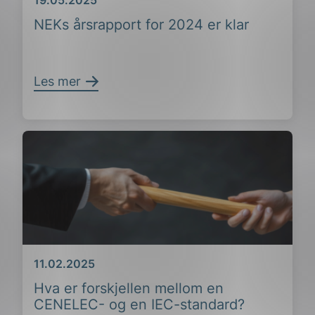
Dato
19.05.2025
NEKs årsrapport for 2024 er klar
Les mer
Dato
11.02.2025
Hva er forskjellen mellom en
CENELEC- og en IEC-standard?