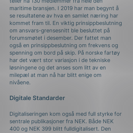
teller nå 130 medlemmer fra hele den
maritime bransjen. I 2019 har man begynt å
se resultatene av hva en samlet næring har
kommet fram til. En viktig prinsippbeslutning
om
ansvars-grensesnitt ble besluttet på
forumsmøtet i desember. Der fattet man
også en prinsippbeslutning om frekvens og
spenning om bord på skip. På norske fartøy
har det vært stor variasjon i de tekniske
løsningene og det anses som litt av en
milepæl at man nå har blitt enige om
nivåene.
Digitale Standarder
Digitaliseringen kom også med full styrke for
sentrale publikasjoner fra NEK. Både NEK
400 og NEK 399 blitt fulldigitalisert. Den