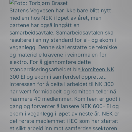
Statens Vegvesen har ikke bare blitt nytt
medlem hos NEK i løpet av året, men
partene har også inngått en
samarbeidsavtale. Samarbeidsavtalen skal
resultere i en ny standard for el- og ekom i
veganlegg. Denne skal erstatte de tekniske
og materielle kravene i veinormalen for
elektro. For å gjennomføre dette
standardiseringsarbeidet ble
komiteen NK
300 El og ekom i samferdsel opprettet
.
Interessen for å delta i arbeidet til NK 300
har vært formidabelt og komiteen teller nå
nærmere 40 medlemmer. Komiteen er godt i
gang og forventer å lansere NEK 600- El og
ekom i veganlegg i løpet av neste år. NEK er
det første medlemmet i IEC som har startet
et slikt arbeid inn mot samferdselssektoren.