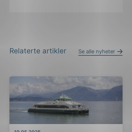
Del
Del
Del
påLinkedIn
påFacebook
påMail
Relaterte artikler
Se alle nyheter