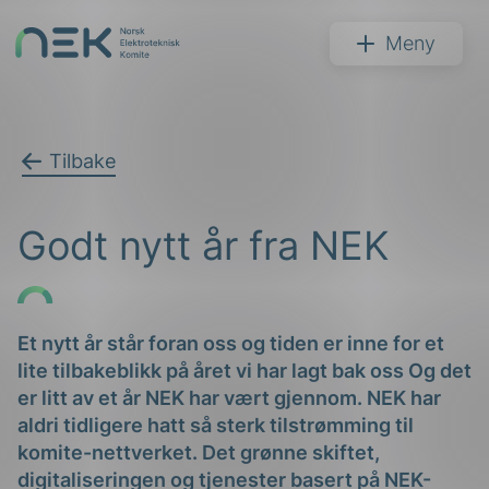
Hopp
til
NEK
Meny
innhold
Tilbake
Søk
Godt nytt år fra NEK
Et nytt år står foran oss og tiden er inne for et
lite tilbakeblikk på året vi har lagt bak oss Og det
arer
er litt av et år NEK har vært gjennom. NEK har
arder
aldri tidligere hatt så sterk tilstrømming til
komite-nettverket. Det grønne skiftet,
apet
digitaliseringen og tjenester basert på NEK-