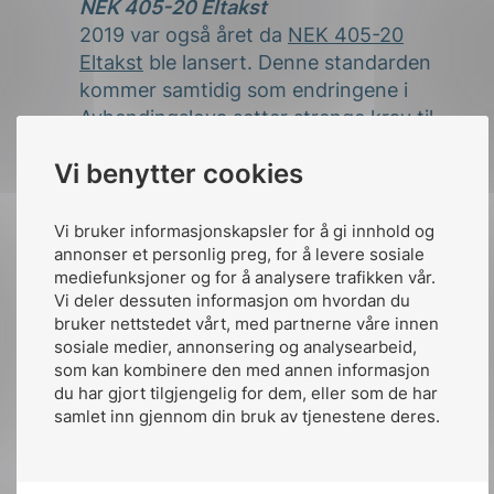
NEK 405-20 Eltakst
2019 var også året da
NEK 405-20
Eltakst
ble lansert. Denne standarden
kommer samtidig som endringene i
Avhendingslova setter strenge krav til
selgers ansvar for å dokumentere
Vi benytter cookies
boligens tilstand. Behovet for
gjennomføring av eltakst i forbindelse
med boligsalg vil øke og man ser for seg
Vi bruker informasjonskapsler for å gi innhold og
en verdiskapning i flere 100 millioners
annonser et personlig preg, for å levere sosiale
mediefunksjoner og for å analysere trafikken vår.
klassen.
Vi deler dessuten informasjon om hvordan du
bruker nettstedet vårt, med partnerne våre innen
NEK 420 D – Exguiden
sosiale medier, annonsering og analysearbeid,
Innenfor EX området er NEK 420 serien
som kan kombinere den med annen informasjon
den ledende standarden. Serien er nå
du har gjort tilgjengelig for dem, eller som de har
oppgradert med en ny guide for NEK
samlet inn gjennom din bruk av tjenestene deres.
420 A – Elektriske installasjoner i
eksplosjonsfarlige områder.
Den nye