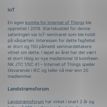
IoT
En e
gen
komite for Internet of Things
ble
opprettet i 2019. Startskuddet for denne
satsningen var IoT-seminaret som ble holdt
på vårparten. Interessen for dette fagfeltet
er stort og 150 påmeldt seminardeltakere
vitnet om dette. I løpet av året har det vært
et stort tilsig av nye medlemmer til komiteen.
NK JTC 1/SC 41 – Internet of Things speiler
tilsvarende i IEC og teller nå mer enn 20
medlemmer.
L
andstrømsforum
Landstrømsforum
har virket i snart 2 år og