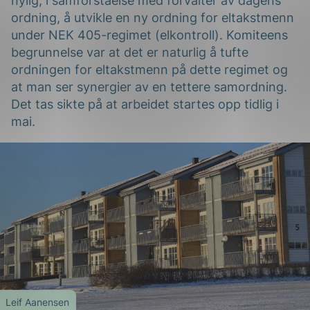
nylig, i samforståelse med forvalter av dagens
ordning, å utvikle en ny ordning for eltakstmenn
under NEK 405-regimet (elkontroll). Komiteens
begrunnelse var at det er naturlig å tufte
ordningen for eltakstmenn på dette regimet og
at man ser synergier av en tettere samordning.
Det tas sikte på at arbeidet startes opp tidlig i
mai.
g
n
Leif Aanensen