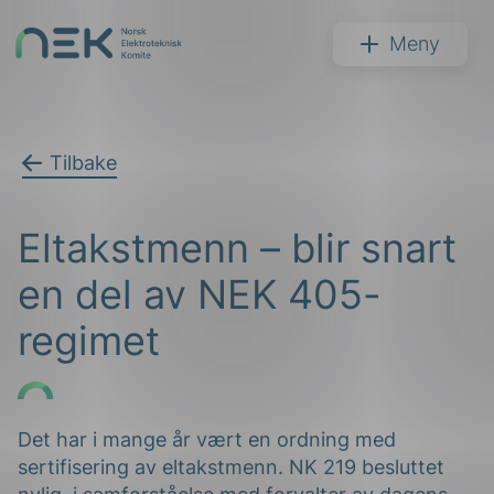
Hopp
til
NEK
Meny
innhold
Tilbake
Søk
Eltakstmenn – blir snart
en del av NEK 405-
regimet
arer
arder
Det har i mange år vært en ordning med
sertifisering av eltakstmenn. NK 219 besluttet
apet