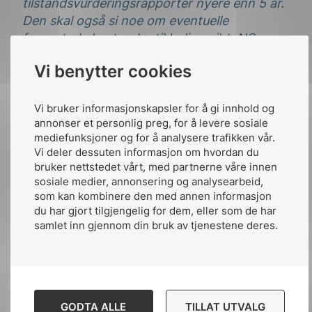
tilstandsvurderingsrapporter nyere enn 5 år.
Den skal også si noe om eventuelle
forventede kostnader til boligen iht. NS
3600.
Vi benytter cookies
Tilstandsgrader skal spesifiseres for status
på evaluerte bygningsdeler, se NS 3451
Vi bruker informasjonskapsler for å gi innhold og
Bygningsdelstabellen, Analysenivå skal
annonser et personlig preg, for å levere sosiale
baseres på NS 3424 Tilstandsvurdering av
mediefunksjoner og for å analysere trafikken vår.
Vi deler dessuten informasjon om hvordan du
byggverk. Levetidsbetraktninger,
bruker nettstedet vårt, med partnerne våre innen
rapportering og prissetting skal baseres på
sosiale medier, annonsering og analysearbeid,
NS 3600. Andre forhold relatert til nevnte
som kan kombinere den med annen informasjon
standarder kan være aktuelle, for eksempel
du har gjort tilgjengelig for dem, eller som de har
dersom kunde / oppdragsgiver ønsker
samlet inn gjennom din bruk av tjenestene deres.
spesifisert risikoklasser, ønsker å få evaluert
elektromagnetiske felt med mer.
Hensikten med en eltakst kan blant annet
være å:
GODTA ALLE
TILLAT UTVALG