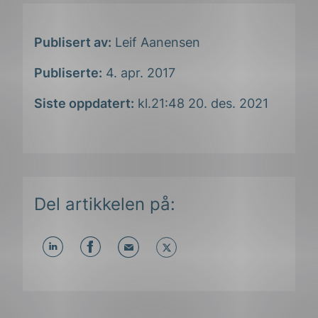
Publisert av:
Leif Aanensen
Publiserte:
4. apr. 2017
Siste oppdatert:
kl.21:48 20. des. 2021
Del artikkelen på:
Del
Del
Del
påLinkedIn
påFacebook
påMail