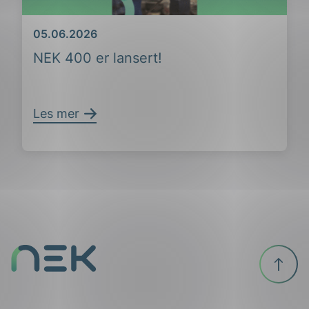
Dato
05.06.2026
NEK 400 er lansert!
ing
Les mer
Til
toppen