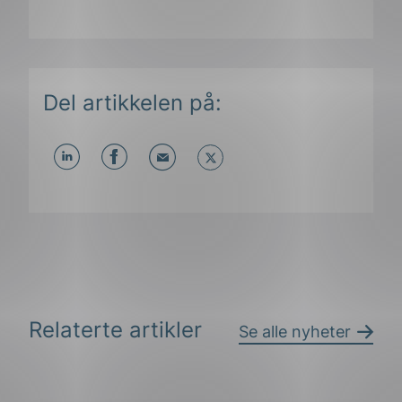
Del artikkelen på:
Del
Del
Del
påLinkedIn
påFacebook
påMail
Relaterte artikler
Se alle nyheter