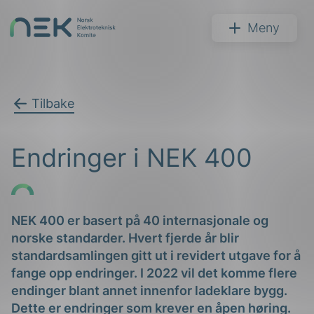
Hopp
til
NEK
Meny
innhold
Tilbake
Søk
Endringer i NEK 400
NEK 400 er basert på 40 internasjonale og
norske standarder. Hvert fjerde år blir
arer
standardsamlingen gitt ut i revidert utgave for å
arder
fange opp endringer. I 2022 vil det komme flere
endinger blant annet innenfor ladeklare bygg.
apet
Dette er endringer som krever en åpen høring.