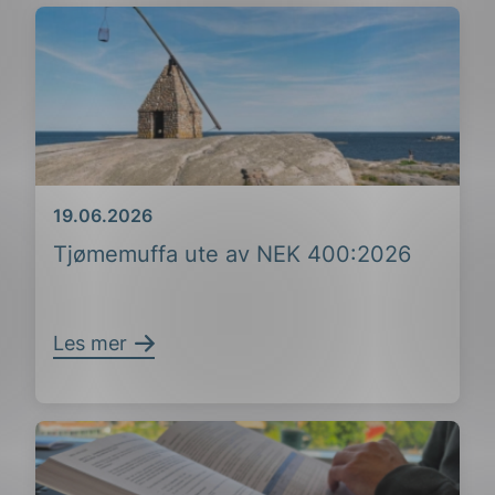
Dato
19.06.2026
Tjømemuffa ute av NEK 400:2026
Les mer