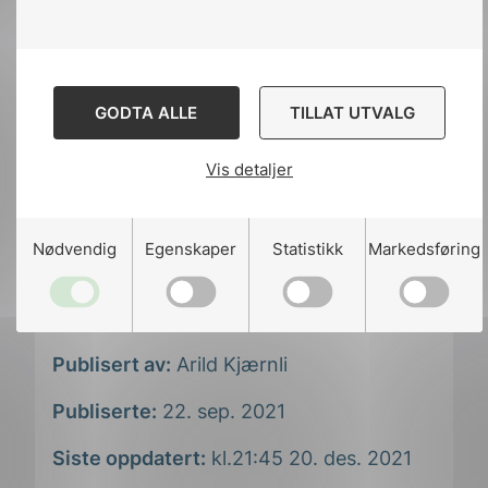
Tommy Lundekvam
GODTA ALLE
TILLAT UTVALG
Fagsjef lavspenning
Vis detaljer
+47 908 68 560
Send e-post
Nødvendig
Egenskaper
Statistikk
Markedsføring
Publisert av:
Arild Kjærnli
Publiserte:
22. sep. 2021
Siste oppdatert:
kl.21:45 20. des. 2021