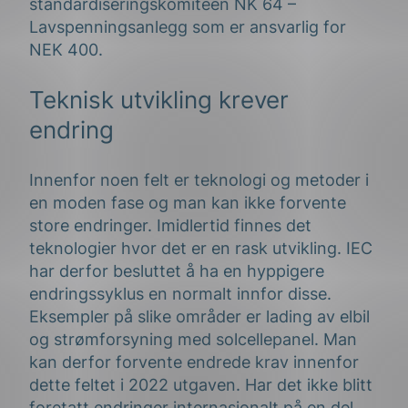
standardiseringskomiteen NK 64 –
Lavspenningsanlegg som er ansvarlig for
NEK 400.
Teknisk utvikling krever
endring
Innenfor noen felt er teknologi og metoder i
en moden fase og man kan ikke forvente
store endringer. Imidlertid finnes det
teknologier hvor det er en rask utvikling. IEC
har derfor besluttet å ha en hyppigere
endringssyklus en normalt innfor disse.
Eksempler på slike områder er lading av elbil
og strømforsyning med solcellepanel. Man
kan derfor forvente endrede krav innenfor
dette feltet i 2022 utgaven. Har det ikke blitt
foretatt endringer internasjonalt på en del