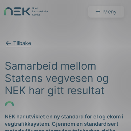
Hopp
til
NEK
Meny
innhold
Tilbake
Søk
Samarbeid mellom
Statens vegvesen og
NEK har gitt resultat
arer
arder
NEK har utviklet en ny standard for el og ekom i
vegtrafikksystem. Gjennom en standardisert
apet