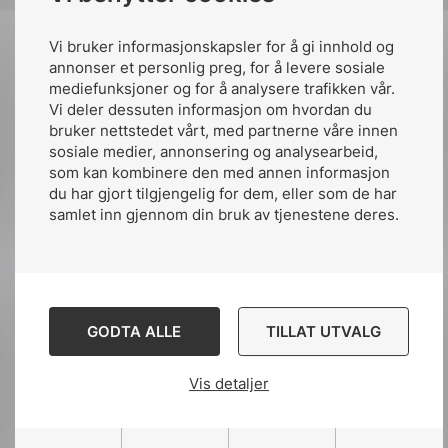
Vi bruker informasjonskapsler for å gi innhold og
annonser et personlig preg, for å levere sosiale
Fagansvarlig samferdsel
mediefunksjoner og for å analysere trafikken vår.
Vi deler dessuten informasjon om hvordan du
bruker nettstedet vårt, med partnerne våre innen
sosiale medier, annonsering og analysearbeid,
som kan kombinere den med annen informasjon
du har gjort tilgjengelig for dem, eller som de har
samlet inn gjennom din bruk av tjenestene deres.
Gunnar Gjesdal
GODTA ALLE
TILLAT UTVALG
Fagsjef samferdsel
Vis detaljer
+47 916 48 498
Send e-post