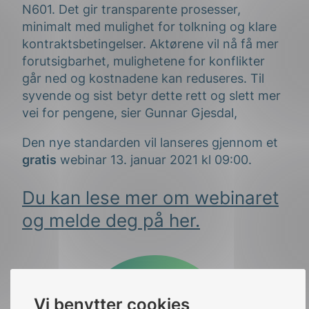
N601. Det gir transparente prosesser,
minimalt med mulighet for tolkning og klare
kontraktsbetingelser. Aktørene vil nå få mer
forutsigbarhet, mulighetene for konflikter
går ned og kostnadene kan reduseres. Til
syvende og sist betyr dette rett og slett mer
vei for pengene, sier Gunnar Gjesdal,
Den nye standarden vil lanseres gjennom et
gratis
webinar 13. januar 2021 kl 09:00.
Du kan lese mer om webinaret
og melde deg på her.
Vi benytter cookies