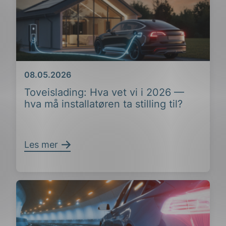
Dato
08.05.2026
Toveislading: Hva vet vi i 2026 —
hva må installatøren ta stilling til?
Les mer