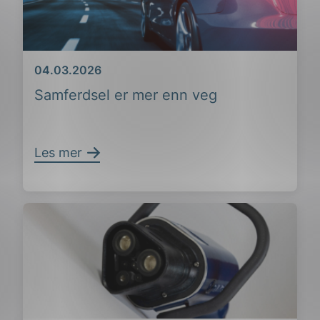
Dato
04.03.2026
Samferdsel er mer enn veg
Les mer