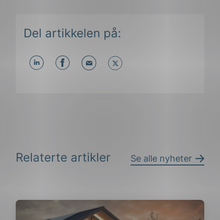
Del artikkelen på:
Del
Del
Del
påLinkedIn
påFacebook
påMail
Relaterte artikler
Se alle nyheter