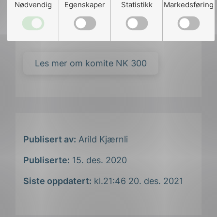
Nødvendig
Egenskaper
Statistikk
Markedsføring
Les mer om komite NK 300
Publisert av:
Arild Kjærnli
Publiserte:
15. des. 2020
Siste oppdatert:
kl.21:46 20. des. 2021