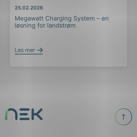
Dato
25.02.2026
ing
Megawatt Charging System – en
løsning for landstrøm
Les mer
Til
toppen