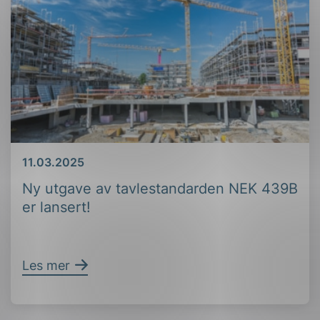
Dato
11.03.2025
Ny utgave av tavlestandarden NEK 439B
er lansert!
Les mer