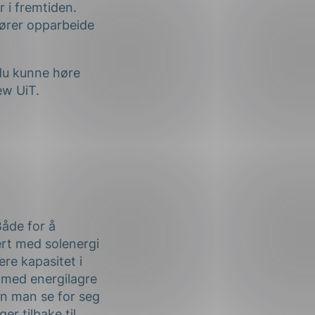
 i fremtiden.
tører opparbeide
 du kunne høre
ew UiT.
Både for å
ert med solenergi
re kapasitet i
s med energilagre
kan man se for seg
er tilbake til