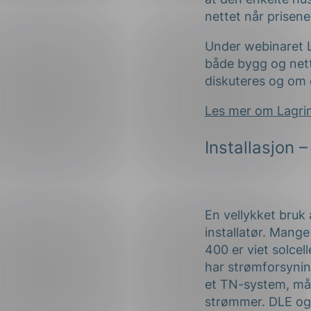
nettet når prisen
Under webinaret 
både bygg og nette
diskuteres og om e
Les mer om Lagri
Installasjon
– 
En vellykket bruk
installatør. Mange
400
er
viet solcel
har strømforsynin
et TN-system, må 
strømmer.
DLE og 