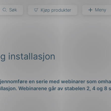
Søk
Meny
Kjøp produkter
narer
ndarder
g
g installasjon
ardisering
kapet
darder
e
er
gjennomføre en serie med webinarer som omhan
allasjon. Webinarene går av stabelen 2, 4 og 8