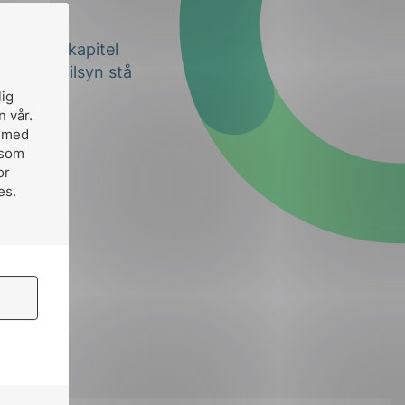
 NEK 400 kapitel
SB/DLEs tilsyn
stå
lig
n vår.
, med
 som
or
es.