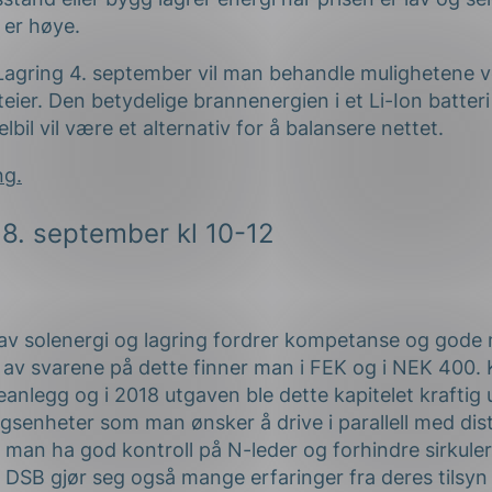
e er høye.
Lagring
4. september
vil man behandle mulighetene v
ier. Den betydelige brannenergien i et Li-Ion batteri
lbil vil være et alternativ for å balansere nettet.
ng.
8. september kl 10-12
 av solenergi og lagring fordrer kompetanse og gode
 av svarene på dette finner man i FEK og i NEK 400. 
leanlegg
og i
2018 utgaven ble
dette kapitelet kraftig 
gsenheter som man ønsker å drive i parallell med dist
man ha god kontroll på N-leder og forhindre sirkule
DSB gjør seg også mange erfaringer fra deres tilsyn o