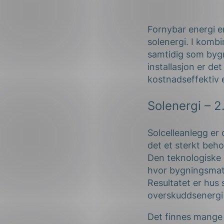
Forsvar og beredskap
Industri og automatiseri
Fornybar energi er
solenergi. I kombi
Norsk
English
Lavspenning
samtidig som bygni
installasjon er de
Maritime elinstallasjoner
kostnadseffektiv 
Overføring og distribusj
Solenergi
– 2
Samferdsel
Solcelleanlegg er
Velferdsteknologi
det et sterkt beh
Den teknologiske u
hvor bygningsmater
Resultatet er hus 
overskuddsenergi 
Det finnes mange s