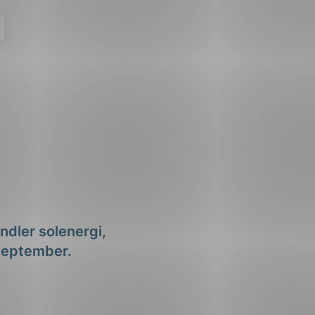
dler solenergi,
 september.