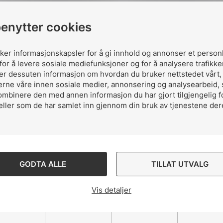
benyttes av de som skal installere anleggene.
benytter cookies
nstallasjon 8. september vil
kvalifikasjons
krav i FE
K
,
v
parallelle str
ømkilder og N-leder
og
erfaringer fra D
uker informasjonskapsler for å gi innhold og annonser et person
for å levere sosiale mediefunksjoner og for å analysere trafikke
asjon.
ler dessuten informasjon om hvordan du bruker nettstedet vårt
erne våre innen sosiale medier, annonsering og analysearbeid,
ombinere den med annen informasjon du har gjort tilgjengelig f
ebinaret og meld deg på!
eller som de har samlet inn gjennom din bruk av tjenestene der
GODTA ALLE
TILLAT UTVALG
Vis detaljer