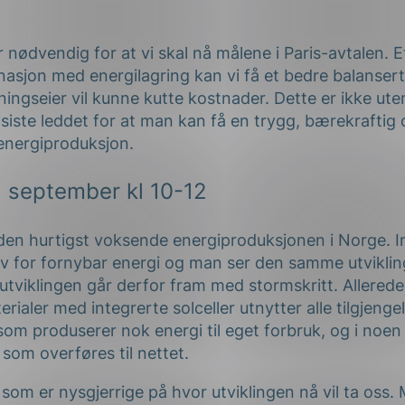
ng
 nødvendig for at vi skal nå målene i Paris-avtalen.
E
nasjon med energilagring kan vi få et bedre balansert
ngseier vil kunne kutte kostnader. Dette er ikke uten
t siste leddet for at man kan få en
trygg,
bærekraftig 
energiproduksjon.
on
. september kl 10-12
 den hurtigst voksende energiproduksjonen i Norge. In
ov for fornybar energi og man ser den samme utvikli
tviklingen går derfor fram med stormskritt. Allerede 
ialer med integrerte solceller utnytter alle tilgjengeli
som produserer nok energi til eget forbruk, og i noen t
som overføres til nettet.
om er nysgjerrige på hvor utviklingen nå vil ta oss. 