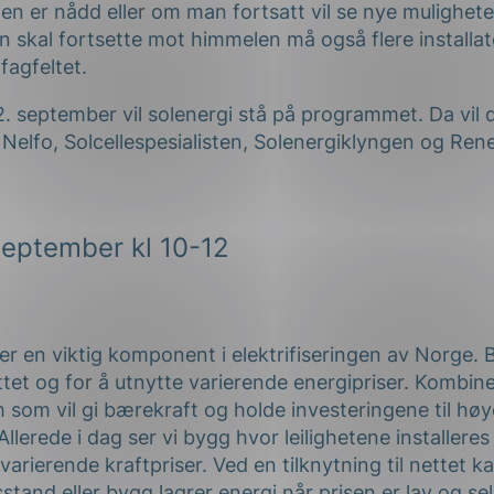
n er nådd eller om man fortsatt vil se nye muligheter
n skal fortsette mot himmelen må også flere installa
fagfeltet.
. september vil solenergi stå på programmet. Da vil
 Nelfo, Solcellespesialisten, Solenergiklyngen og Ren
september kl 10-12
er en viktig komponent i elektrifiseringen av Norge. 
ttet og for å utnytte varierende energipriser. Kombin
som vil gi bærekraft og holde investeringene til høye
Allerede i dag ser vi bygg hvor leilighetene installere
 varierende kraftpriser. Ved en tilknytning til nettet 
stand eller bygg lagrer energi når prisen er lav og selg