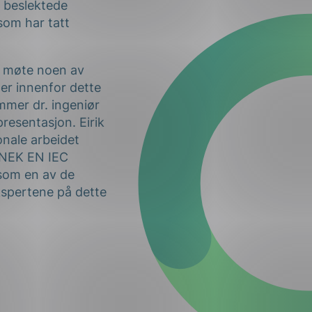
g beslektede
som har tatt
u møte noen av
er innenfor dette
mmer dr. ingeniør
 presentasjon. Eirik
onale arbeidet
 NEK EN IEC
 som en av de
kspertene på dette