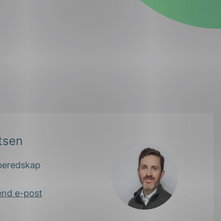
rtsen
 beredskap
end e-post