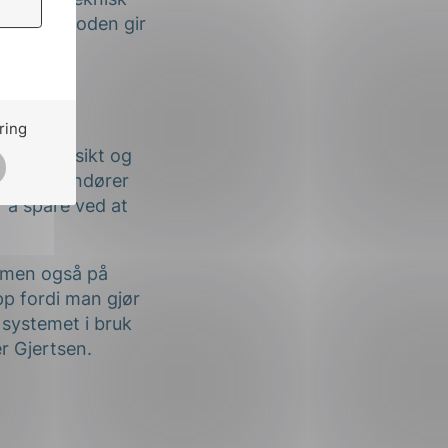
kturen metoden gir
jertsen.
ring
ur, oversikt og
nderleverandører
r å spare ved at
, men også på
pp fordi man gjør
 systemet i bruk
r Gjertsen.