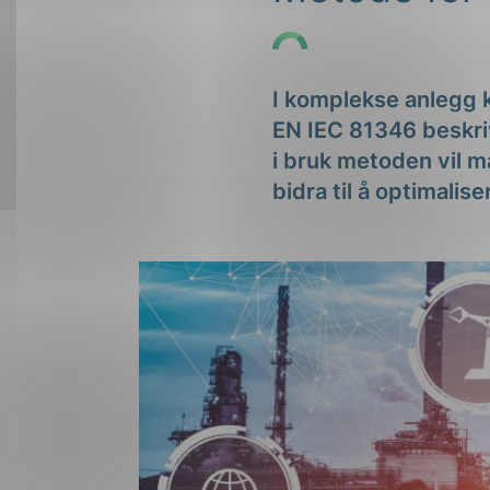
Forsvar og beredskap
Industri og automatiseri
I komplekse anlegg 
Norsk
English
Lavspenning
EN IEC 81346 beskriv
Maritime elinstallasjoner
i bruk metoden vil m
bidra til å optimalis
Overføring og distribusj
Samferdsel
Velferdsteknologi