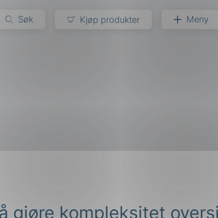
Søk
Meny
Kjøp produkter
narer
ndarder
g
ardisering
kapet
darder
e
er
å gjøre kompleksitet oversi