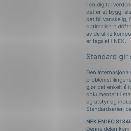
I en digital verde
det er et bygg, el
det bli vanskelig,
optimalisere drift
av de ulike kompo
er fagsjef i NEK.
Standard gir 
Den internasjona
problemstillingene
gjør det enkelt å 
dokumentert i sta
og utstyr og indus
Standardserien bes
NEK EN IEC 81346 
Denne delen kom i