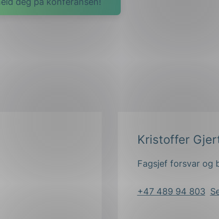
eld deg på konferansen!
Kristoffer Gje
Fagsjef forsvar og
+47 489 94 803
S