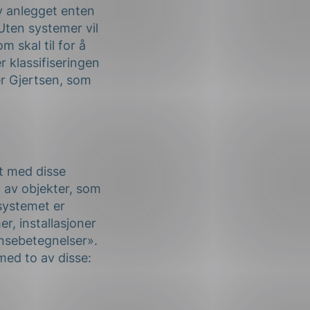
av anlegget enten
 Uten systemer vil
m skal til for å
r klassifiseringen
er Gjertsen, som
t med disse
g av objekter, som
 systemet er
r, installasjoner
ansebetegnelser».
med to av disse: