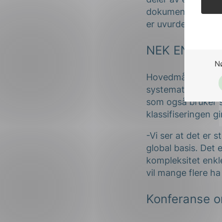
dokumentasjon og 
er uvurderlig for å
NEK EN IEC 8
N
Hovedmålsetninge
systematisk drift.
som også bruker sy
klassifiseringen gi
-Vi ser at det er 
global basis. Det
kompleksitet enkl
vil mange flere h
Konferanse 