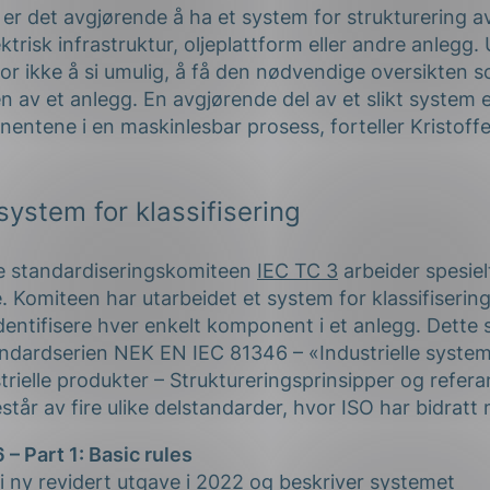
n er det avgjørende å ha et system for strukturering 
ektrisk infrastruktur, oljeplattform eller andre anlegg.
 for ikke å si umulig, å få den nødvendige oversikten so
en av et anlegg. En avgjørende del av et slikt system e
nentene i en maskinlesbar prosess, forteller Kristoff
system for klassifisering
le standardiseringskomiteen
IEC TC 3
arbeider spesiel
. Komiteen har utarbeidet et system for klassifiserin
identifisere hver enkelt komponent i et anlegg. Dette
ndardserien NEK EN IEC 81346 – «Industrielle systeme
trielle produkter – Struktureringsprinsipper og refer
tår av fire ulike delstandarder, hvor ISO har bidratt 
– Part 1: Basic rules
 ny revidert utgave i 2022 og beskriver systemet