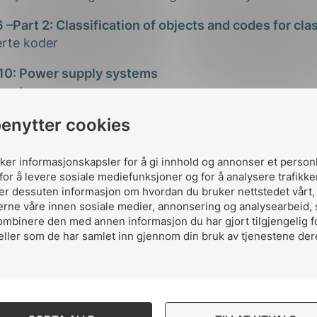
–Part 2: Classification of objects and codes for cla
erte koder
 10: Power supply systems
isystemer
benytter cookies
12: Construction works and building services
og anlegg
uker informasjonskapsler for å gi innhold og annonser et person
system
for å levere sosiale mediefunksjoner og for å analysere trafikke
ler dessuten informasjon om hvordan du bruker nettstedet vårt
erne våre innen sosiale medier, annonsering og analysearbeid,
all og bokstaver for å lage et tag-system. Tag-system
ombinere den med annen informasjon du har gjort tilgjengelig f
ulike komponentene i anlegget. Systemet er delt inn i 
eller som de har samlet inn gjennom din bruk av tjenestene der
t ut ifra det relevante perspektivet, for eksempel funk
en er universelt og kan brukes av anleggseiere uavhe
 IEC 81346 kan brukes uavhengig av bransje og firma
mhet fra prosjektering til drift. Informasjonen overf