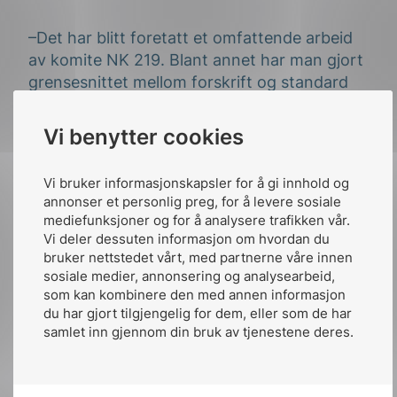
–
Det har blitt foretatt et omfattende arbeid
av komite NK 219.
Blant annet har man gjort
grensesnittet mellom forskrift og standard
tydeligere. Kompetansekravene er ytterligere
tilpasset DSBs forskrift om elektroforetak og
Vi benytter cookies
kvalifikasjonskravene for arbeid knyttet til
elektriske anlegg og elektrisk utstyr. Ikke
Vi bruker informasjonskapsler for å gi innhold og
minst har man arbeidet for at kravene skal
annonser et personlig preg, for å levere sosiale
være mer tilgjengelig og normserien enklere
mediefunksjoner og for å analysere trafikken vår.
å lese og finne frem i, forteller Espen Masvik,
Vi deler dessuten informasjon om hvordan du
bruker nettstedet vårt, med partnerne våre innen
fagsjef lavspent i NEK.
sosiale medier, annonsering og analysearbeid,
som kan kombinere den med annen informasjon
NEK 405 Elkontroll på høring
du har gjort tilgjengelig for dem, eller som de har
samlet inn gjennom din bruk av tjenestene deres.
NEK 405 er nå sendt ut
til høringssinstansene. Blant