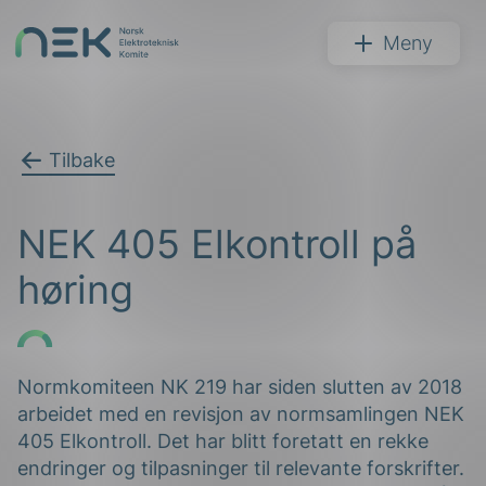
Hopp
til
NEK
Meny
innhold
Tilbake
Søk
NEK 405 Elkontroll på
høring
arer
Normkomiteen NK 219 har siden slutten av 2018
arbeidet med en revisjon av normsamlingen NEK
arder
405 Elkontroll. Det har blitt foretatt en rekke
apet
endringer og tilpasninger til relevante forskrifter.