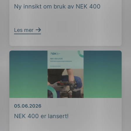
Ny innsikt om bruk av NEK 400
Les mer
ing
Dato
05.06.2026
NEK 400 er lansert!