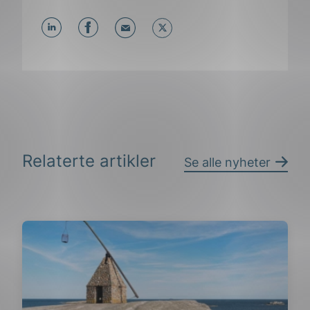
Del
Del
Del
påLinkedIn
påFacebook
påMail
Relaterte artikler
Se alle nyheter