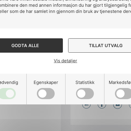
ruk den nye normen så raskt som mulig.
ombinere den med annen informasjon du har gjort tilgjengelig f
eller som de har samlet inn gjennom din bruk av tjenestene der
GODTA ALLE
TILLAT UTVALG
Vis detaljer
ødvendig
Egenskaper
Statistikk
Markedsfø
Del artikkelen 
Del
Del
Del
påLinkedIn
påFacebo
påMa