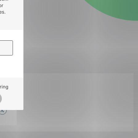
or
es.
ring
på:
ok
il