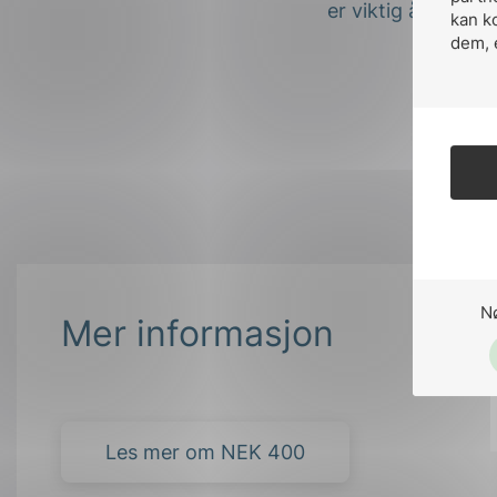
er viktig å ta i b
kan k
dem, 
N
Mer informasjon
Les mer om NEK 400