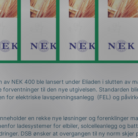
n av NEK 400 ble lansert under Eliaden i slutten av m
 forventninger til den nye utgivelsen. Standarden bl
en for elektriske lavspenningsanlegg (FEL) og påvirk
nneholder en rekke nye løsninger og forenklinger m
nnenfor ladesystemer for elbiler, solcelleanlegg og batt
ndringer. DSB ønsker at overgangen til ny norm skjer 