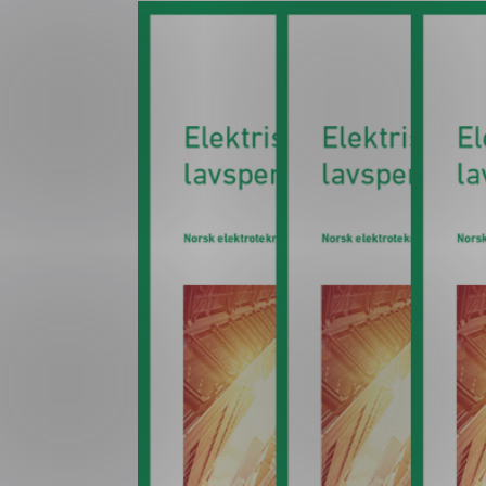
Forsvar og beredskap
Industri og automatiseri
Norsk
English
Lavspenning
Maritime elinstallasjoner
Overføring og distribusj
Samferdsel
Velferdsteknologi