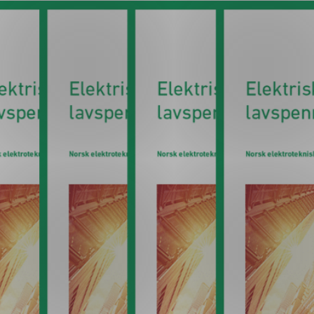
ng
on