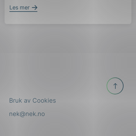
Les mer
Til
toppen
Bruk av Cookies
nek@nek.no