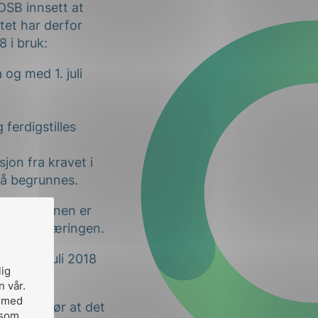
DSB innsett at
atet har derfor
 i bruk:
og med 1. juli
ferdigstilles
jon fra kravet i
må begrunnes.
stallasjonen er
amsvarserklæringen.
t før 1.juli 2018
lig
n vår.
, med
ngene gjør at det
 som