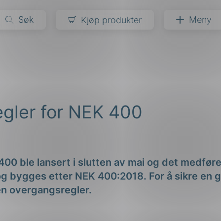
Søk
Meny
Kjøp produkter
narer
ndarder
g
gler for NEK 400
ardisering
kapet
darder
e
er
0 ble lansert i slutten av mai og det medfører at
og bygges etter NEK 400:2018. For å sikre en
en overgangsregler.