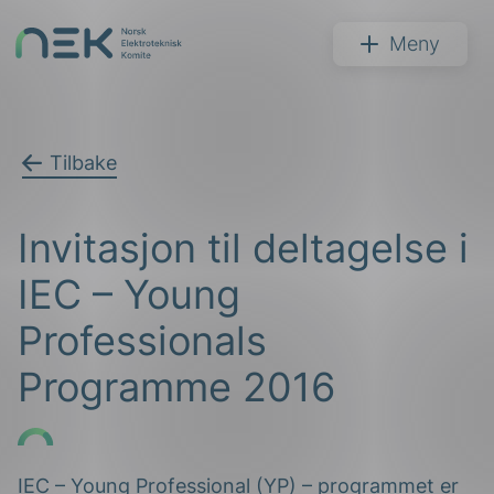
Hopp
til
NEK
Meny
innhold
Tilbake
Søk
Invitasjon til deltagelse i
IEC – Young
Professionals
Programme 2016
arer
arder
apet
IEC – Young Professional (YP) – programmet er