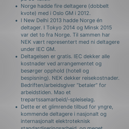
Norge hadde fire deltagere (dobbelt
kvote) med i Oslo GM i 2012.
I New Delhi 2013 hadde Norge én
deltager. I Tokyo 2014 og Minsk 2015
var det to fra Norge. Til sammen har
NEK vært representert med ni deltagere
under IEC GM.
Deltagelsen er gratis. IEC dekker alle
kostnader ved arrangementet og
besørger opphold (hotell og
bespisning). NEK dekker reisekostnader.
Bedriften/arbeidsgiver “betaler” for
arbeidstiden. Mao et
trepartssamarbeid/-spleiselag.
Dette er et glimrende tilbud for yngre,
kommende deltagere i nasjonalt og
internasjonalt elektroteknisk
standardiseringsarbeid, og meget