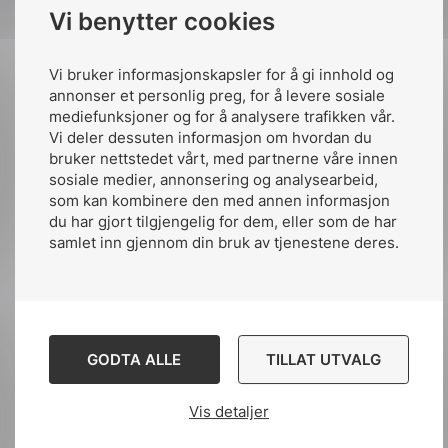
Ta gjerne kontakt med NEK for ytterligere
Vi benytter cookies
opplysninger
nek@nek.no
.
Vi bruker informasjonskapsler for å gi innhold og
Tidligere deltagere i IEC YP program
annonser et personlig preg, for å levere sosiale
mediefunksjoner og for å analysere trafikken vår.
IEC Young Professionals Programme
Vi deler dessuten informasjon om hvordan du
bruker nettstedet vårt, med partnerne våre innen
sosiale medier, annonsering og analysearbeid,
som kan kombinere den med annen informasjon
du har gjort tilgjengelig for dem, eller som de har
samlet inn gjennom din bruk av tjenestene deres.
Publisert av:
Marianne Krosby
GODTA ALLE
TILLAT UTVALG
Publiserte:
2. mai. 2016
Vis detaljer
Siste oppdatert:
kl.21:48 20. des. 2021