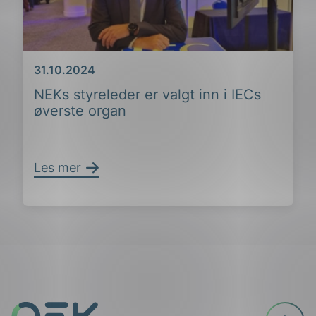
Dato
31.10.2024
NEKs styreleder er valgt inn i IECs
øverste organ
Les mer
ing
Til