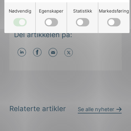
Nødvendig
Egenskaper
Statistikk
Markedsføring
Del artikkelen på:
Del
Del
Del
påLinkedIn
påFacebook
påMail
Relaterte artikler
Se alle nyheter