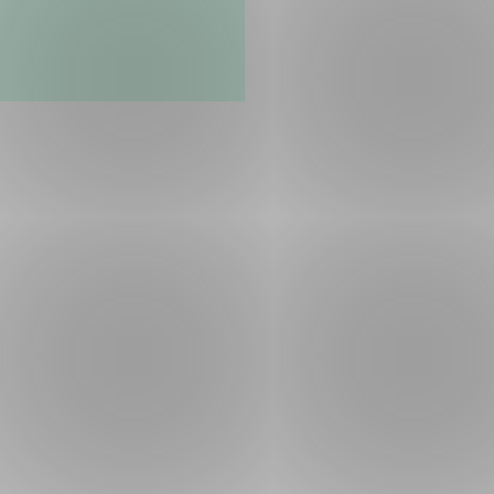
ng
on