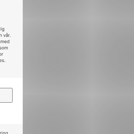
lig
n vår.
, med
 som
or
es.
ring