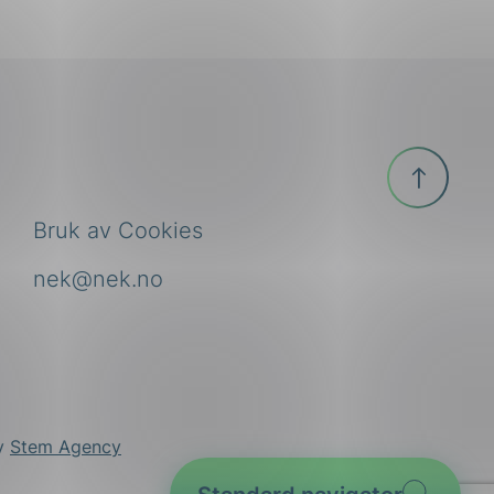
Til
toppen
Bruk av Cookies
nek@nek.no
by
Stem Agency