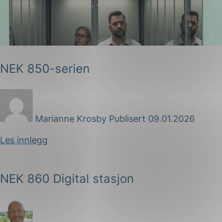
Forsvar og beredskap
Industri og automatiseri
Norsk
English
Lavspenning
NEK 850-serien
Maritime elinstallasjoner
Overføring og distribusj
Samferdsel
Marianne Krosby
Publisert 09.01.2026
Velferdsteknologi
Les innlegg
NEK 860 Digital stasjon