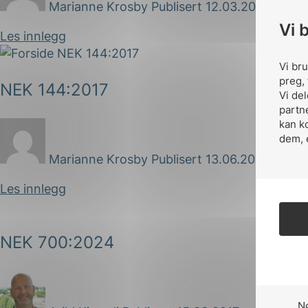
Marianne Krosby
Publisert 12.03.2018
Vi 
Les innlegg
Vi br
preg, 
NEK 144:2017
Vi de
partn
kan k
dem, 
Marianne Krosby
Publisert 13.06.2017
Les innlegg
NEK 700:2024
N