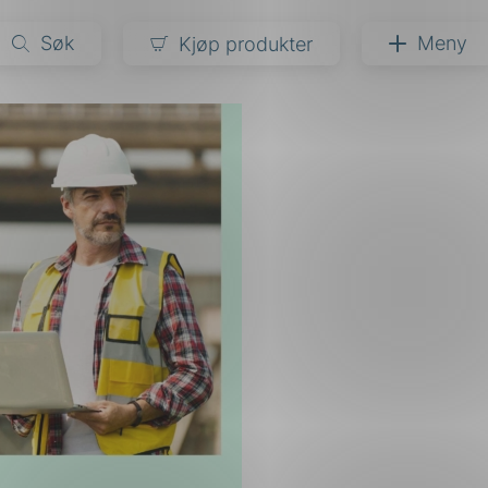
Søk
Meny
Kjøp produkter
narer
ndarder
g
ardisering
kapet
darder
e
er