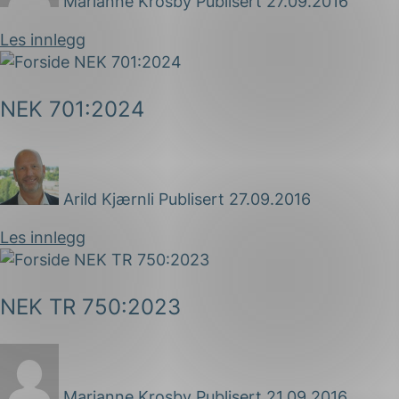
Marianne Krosby
Publisert 27.09.2016
Les innlegg
NEK 701:2024
Arild Kjærnli
Publisert 27.09.2016
Les innlegg
NEK TR 750:2023
Marianne Krosby
Publisert 21.09.2016