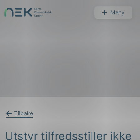
Hopp
til
NEK
Meny
innhold
Søk
arer
Tilbake
arder
Utstyr tilfredsstiller ikke
apet