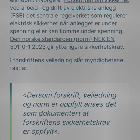
ved arbeid i og drift av elektriske anlegg
(FSE)
det sentrale regelverket som regulerer
elektrisk sikkerhet når anlegget er under
spenning eller kan komme under spenning.
Den norske standarden (norm) NEK EN
50110-1:2023
gir ytterligere sikkerhetskrav.
I forskriftens veiledning slår myndighetene
fast at
«Dersom forskrift, veiledning
og norm er oppfylt anses det
som dokumentert at
forskriftens sikkerhetskrav
er oppfylt».