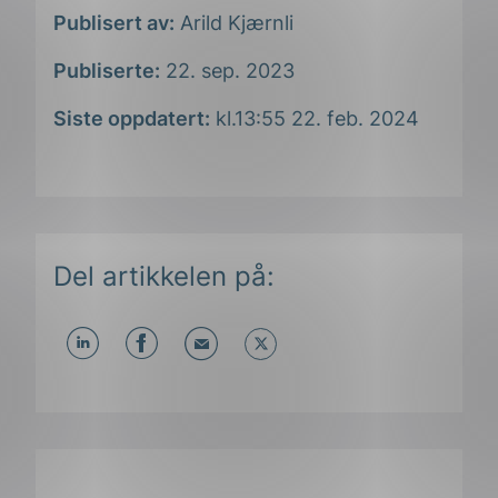
Publisert av:
Arild Kjærnli
Publiserte:
22. sep. 2023
Siste oppdatert:
kl.13:55 22. feb. 2024
Del artikkelen på:
Del
Del
Del
påLinkedIn
påFacebook
påMail