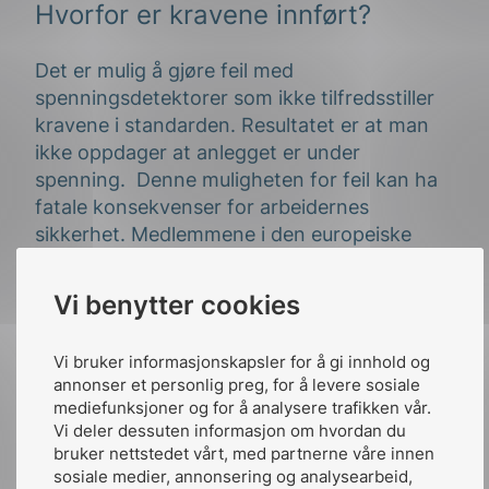
Hvorfor er kravene innført?
Det er mulig å gjøre feil med
spenningsdetektorer som ikke tilfredsstiller
kravene i standarden. Resultatet er at man
ikke oppdager at anlegget er under
spenning. Denne muligheten for feil kan ha
fatale konsekvenser for arbeidernes
sikkerhet. Medlemmene i den europeiske
standardiseringskomiteen BTTF-62-3 (som
skriver EN 50110-1) har tatt dette innover
Vi benytter cookies
seg og vil minimere mulighetene for feil.
Resultatet er et krav om at utstyret må
Vi bruker informasjonskapsler for å gi innhold og
tilfredsstille NEK EN 61243.
annonser et personlig preg, for å levere sosiale
mediefunksjoner og for å analysere trafikken vår.
-Overholder spenningsdetektoren kravene i
Vi deler dessuten informasjon om hvordan du
standardene vil den gi pålitelig og nøyaktig
bruker nettstedet vårt, med partnerne våre innen
indikasjon på spenningstilstand. Risikoen for
sosiale medier, annonsering og analysearbeid,