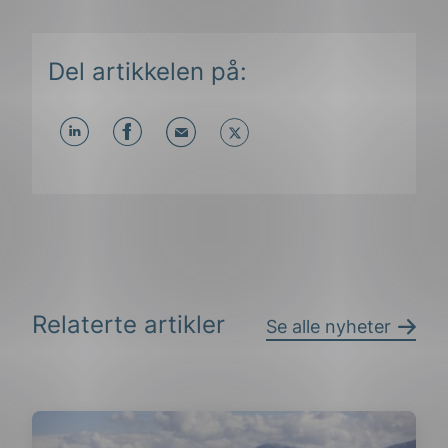
Del artikkelen på:
Del
Del
Del
påLinkedIn
påFacebook
påMail
Relaterte artikler
Se alle nyheter