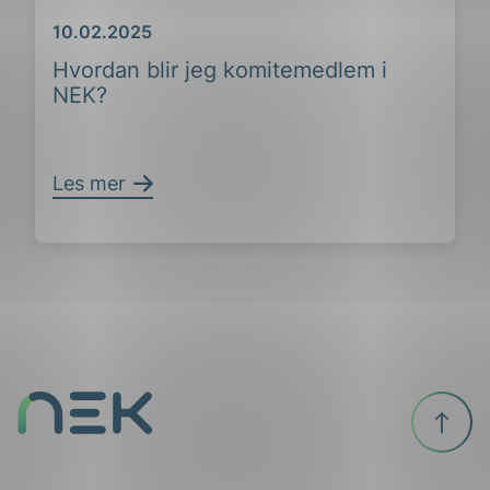
Dato
10.02.2025
Hvordan blir jeg komitemedlem i
NEK?
ing
Les mer
Til
toppen