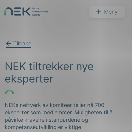
Hopp
til
NEK
Meny
innhold
Tilbake
Søk
NEK tiltrekker nye
eksperter
arer
NEKs nettverk av komiteer teller nå 700
eksperter som medlemmer. Muligheten til å
arder
påvirke kravene i standardene og
apet
kompetanseutvikling er viktige