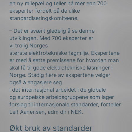
en ny milepæl og teller nå
mer enn
700
eksperter fordelt på de ulike
standardiseringskomiteene.
– Det er svært gledelig å se denne
utviklingen. Med 700 eksperter er
vi
trolig
Norges
største
elektrotekniske
fagmiljø. Ekspertene
er med å sette premissene for hvordan man
skal
få til gode
elektrotekniske løsninger i
Norge. Stadig flere
av ekspertene
velger
også å
engasjere
seg
i
det
internasjonal
arbeidet
i
de globale
og
e
uropeiske
arbeidsgruppen
e
som
lager
forslag til internasjonale standarder
, forteller
Leif Aanensen,
adm
dir
i NEK.
Økt bruk av standarder