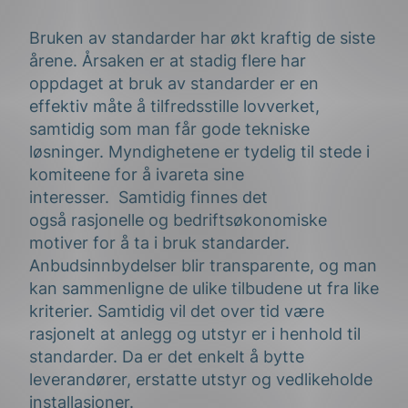
Bruken av standarder
har økt kraftig
de
siste
årene
.
Årsaken er at stadig flere har
oppdaget
at
bruk av standarder
er en
effektiv måte å tilfredsstille lovverket
,
samtidig som man
får gode te
k
n
i
ske
løsninger.
Myndighetene er tydelig
til stede
i
komiteene for å ivareta sine
interesser
.
Samtidig finnes det
også
rasjonelle og bedriftsøkonomiske
motiver
for å ta i bruk standarder.
Anbudsinnbydelser blir
transparente,
og man
kan sammenligne de ulike tilbudene ut fra like
kriterier. Samtidig vil det over tid være
rasjonelt at anlegg og utstyr er i henhold til
standarder. Da er det enkelt å bytte
leverandører
, erstatte utstyr
og vedlikeholde
installasjoner.