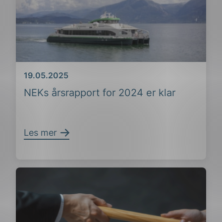
Dato
19.05.2025
NEKs årsrapport for 2024 er klar
Les mer