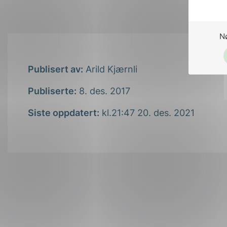
N
Publisert av:
Arild Kjærnli
Publiserte:
8. des. 2017
Siste oppdatert:
kl.21:47 20. des. 2021