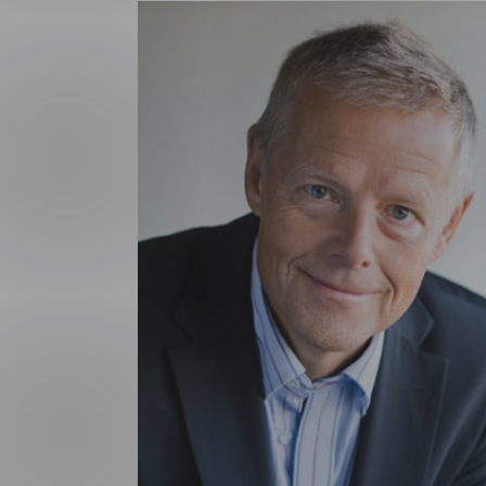
Forsvar og beredskap
Industri og automatiseri
Norsk
English
Lavspenning
Maritime elinstallasjoner
Overføring og distribusj
Samferdsel
Velferdsteknologi