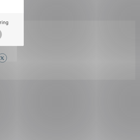
ring
på:
ok
il