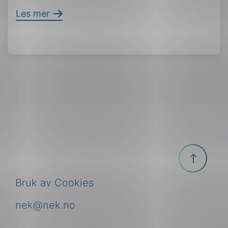
Les mer
Til
toppen
Bruk av Cookies
nek@nek.no