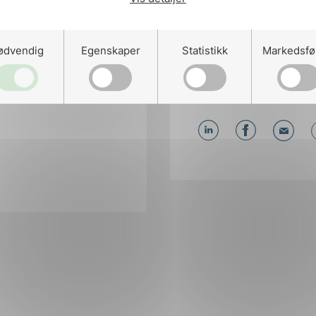
ødvendig
Egenskaper
Statistikk
Markedsfø
Del artikkelen 
Del
Del
Del
påLinkedIn
påFacebo
påMa