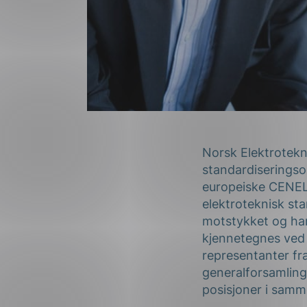
Norsk Elektrotekn
standardiseringso
europeiske CENELE
elektroteknisk s
motstykket og har
kjennetegnes ved 
representanter fr
generalforsamling
posisjoner i samm