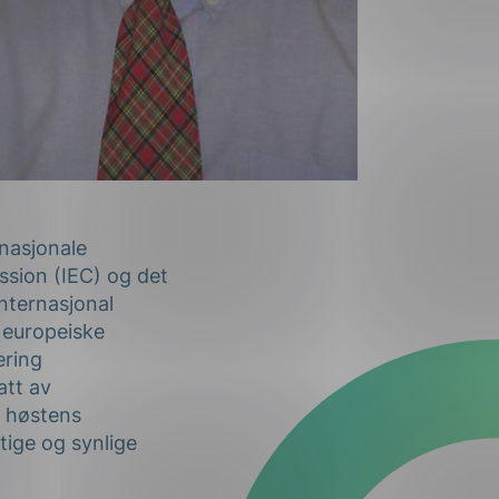
nasjonale
ssion (IEC) og det
nternasjonal
 europeiske
ering
att av
r høstens
tige og synlige