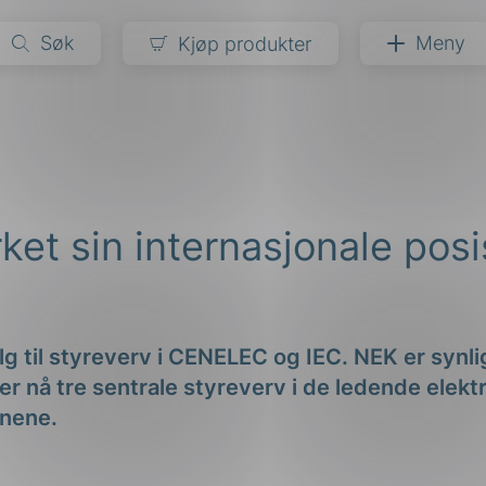
Søk
Meny
Kjøp produkter
narer
ndarder
g
ket sin internasjonale posi
ardisering
kapet
darder
e
er
alg til styreverv i CENELEC og IEC. NEK er syn
ter nå tre sentrale styreverv i de ledende elekt
anene.