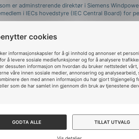
som er adminstrerende direktør i Siemens Windpower 
emedlem i IECs hovedstyre (IEC Central Board) for p
, som er Corporate Senior Advisor i NEMKO, er gjenva
benytter cookies
til IEC Conformity Assessment Board (CAB) for per
d, som er direktør i Energi Norge, har blitt valgt til s
edstyre for perioden 2018 – 2019.
uker informasjonskapsler for å gi innhold og annonser et person
for å levere sosiale mediefunksjoner og for å analysere trafikke
nde medlemmer i NEKs styre og vil inneha posisjoner 
ler dessuten informasjon om hvordan du bruker nettstedet vårt
erne våre innen sosiale medier, annonsering og analysearbeid,
i tråd med NEKs strategiske plan hvor man søker inte
ombinere den med annen informasjon du har gjort tilgjengelig f
ne er også et bevis på Norges sterke posisjon i den vi
eller som de har samlet inn gjennom din bruk av tjenestene der
ektrotekniske standardiseringen.
GODTA ALLE
TILLAT UTVALG
Vis detaljer