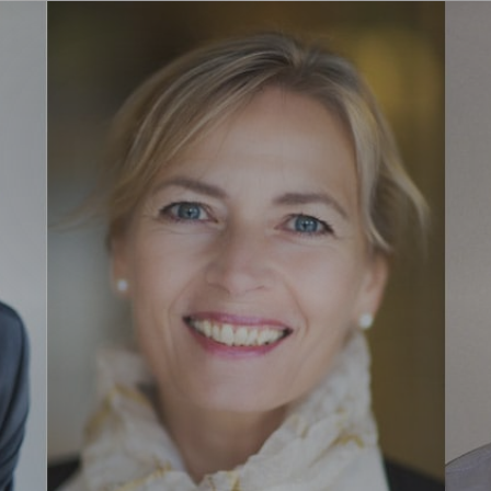
ng
on