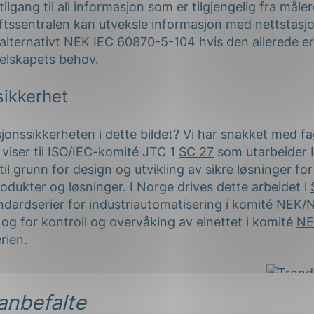
ilgang til all informasjon som er tilgjengelig fra måle
iftssentralen kan utveksle informasjon med nettstasj
lternativt NEK IEC 60870-5-104 hvis den allerede er p
elskapets behov.
sikkerhet
onssikkerheten i dette bildet? Vi har snakket med fa
viser til ISO/IEC-komité JTC 1
SC 27
som utarbeider 
til grunn for design og utvikling av sikre løsninger for
odukter og løsninger. I Norge drives dette arbeidet i
andardserier for industriautomatisering i komité
NEK/N
og for kontroll og overvåking av elnettet i komité
NE
rien.
anbefalte
Trond 