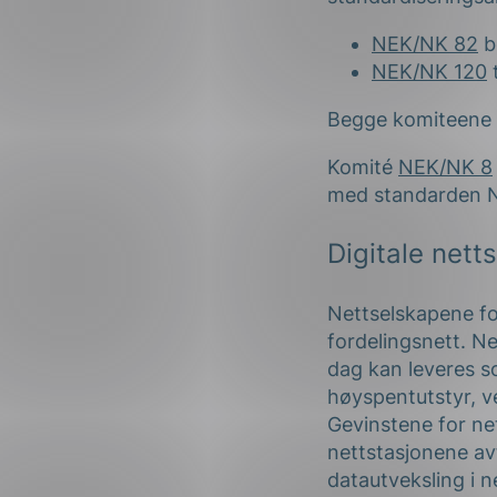
NEK/NK 82
be
NEK/NK 120
t
Begge komiteene 
Komité
NEK/NK 8
med standarden 
Digitale nett
Nettselskapene fo
fordelingsnett. Ne
dag kan leveres s
høyspentutstyr, ve
Gevinstene for net
nettstasjonene avt
datautveksling i 