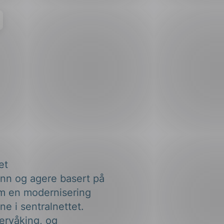
et
inn og agere basert på
om en modernisering
ne i sentralnettet.
ervåking, og