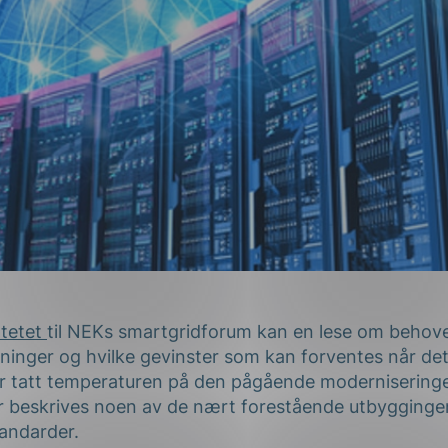
tetet
til NEKs smartgridforum kan en lese om behove
sninger og hvilke gevinster som kan forventes når de
i har tatt temperaturen på den pågående modernisering
r beskrives noen av de nært forestående utbygginge
tandarder.