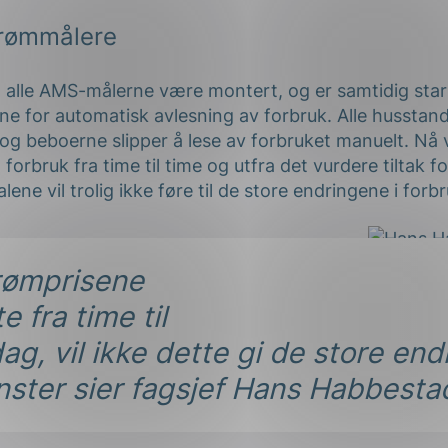
trømmålere
l alle AMS-målerne være montert, og er samtidig start
e for automatisk avlesning av forbruk. Alle husstand
 og beboerne slipper å lese av forbruket manuelt. Nå vi
forbruk fra time til time og utfra det vurdere tiltak fo
alene vil trolig ikke føre til de store endringene i for
rømprisene
Hans Ha
e fra time til
ag, vil ikke dette gi de store end
ster sier fagsjef Hans Habbest