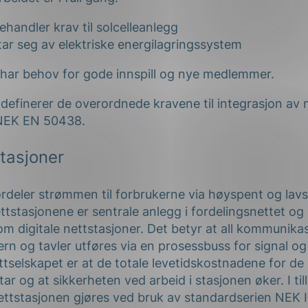
handler krav til solcelleanlegg
ar seg av elektriske energilagringssystem
har behov for gode innspill og nye medlemmer.
definerer de overordnede kravene til integrasjon av 
NEK EN 50438.
stasjoner
rdeler strømmen til forbrukerne via høyspent og lav
ttstasjonene er sentrale anlegg i fordelingsnettet og 
om digitale nettstasjoner. Det betyr at all kommunik
rn og tavler utføres via en prosessbuss for signal og
tselskapet er at de totale levetidskostnadene for de 
ar og at sikkerheten ved arbeid i stasjonen øker. I til
nettstasjonen gjøres ved bruk av standardserien NEK