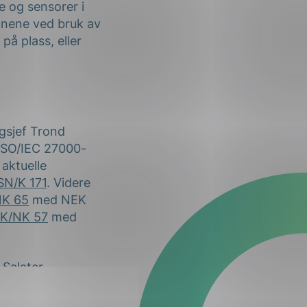
re og sensorer i
onene ved bruk av
å plass, eller
gsjef Trond
ISO/IEC 27000-
 aktuelle
SN/K 171
. Videre
K 65
med NEK
K/NK 57
med
Salater