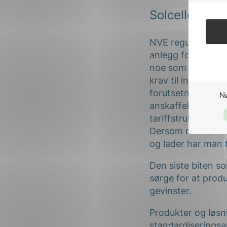
Solcelleanle
NVE regulerer
plu
anlegg for strømpr
noe som tilsvarer
krav til installas
forutsetning for å
N
anskaffelse og ins
tariffstruktur som
Dersom man anskaff
og lader har man t
Den siste biten so
sørge for at produ
gevinster.
Produkter og løsni
standardiseringsar