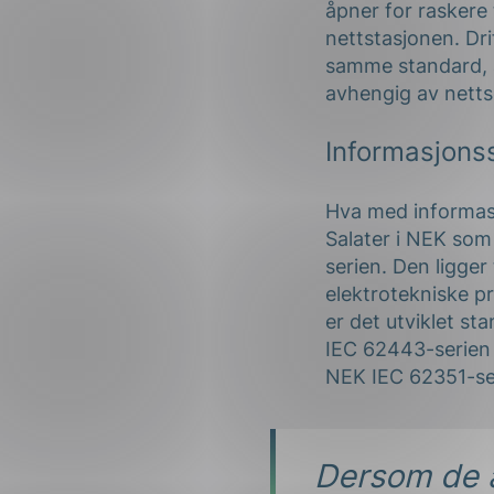
åpner for raskere t
nettstasjonen. Dr
samme standard, a
avhengig av netts
Informasjons
Hva med informasj
Salater i NEK som 
serien. Den ligger 
elektrotekniske pr
er det utviklet st
IEC 62443-serien 
NEK IEC 62351-se
Dersom de 