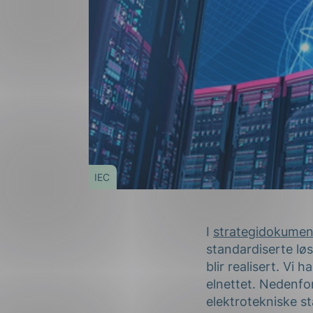
IEC
I
strategidokumen
standardiserte lø
blir realisert. V
elnettet. Nedenfo
elektrotekniske s