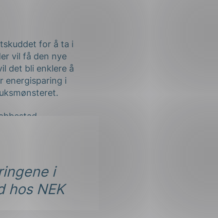
skuddet for å ta i
er vil få den nye
l det bli enklere å
r energisparing i
bruksmønsteret.
bbestad
ringene i
ad hos NEK