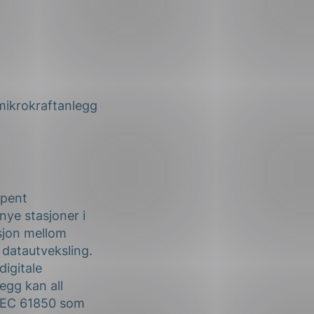
mikrokraftanlegg
spent
nye stasjoner i
asjon mellom
 datautveksling.
digitale
legg kan all
 IEC 61850 som