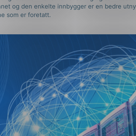
net og den enkelte innbygger er en bedre utnyt
e som er foretatt.
ng
on