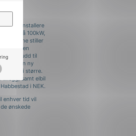
g til å installere
rensen er på 100kW,
elskapene stiller
er derfor en
or tilskudd til
ring
eslutter en ny
anlegg bli større.
tillegg, samt elbil
ef Habbestad i NEK.
 enhver tid vil
ne de ønskede