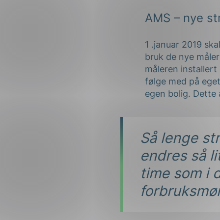
AMS – nye s
1 .januar 2019 ska
bruk de nye målern
måleren installert
følge med på eget 
egen bolig. Dette 
Så lenge st
endres så lit
time som i d
forbruksmøn