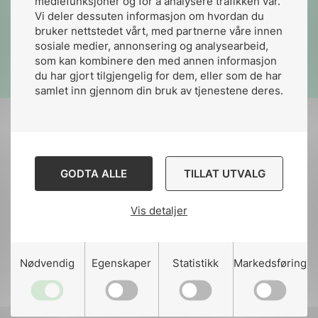
mediefunksjoner og for å analysere trafikken vår.
Spørsmål & svar (FAQ)
Vi deler dessuten informasjon om hvordan du
bruker nettstedet vårt, med partnerne våre innen
sosiale medier, annonsering og analysearbeid,
Les om NK 300
som kan kombinere den med annen informasjon
du har gjort tilgjengelig for dem, eller som de har
samlet inn gjennom din bruk av tjenestene deres.
GODTA ALLE
TILLAT UTVALG
Spørsmål av prinsippiell karakter blir fremlagt
til drøfting i komiteen.
Vis detaljer
NEK gjør oppmerksom på at selv om
tolkninger fra tidligere utgaver fortsatt kan
Nødvendig
Egenskaper
Statistikk
Markedsføring
ha relevans, bør de likevel brukes med
forsiktighet på senere utgaver. Du vil også
finne endringer i normsamlingen som er