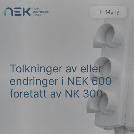
Hopp
til
NEK
Meny
innhold
Søk
Tolkninger av eller
endringer i NEK 600
foretatt av NK 300
arer
arder
apet