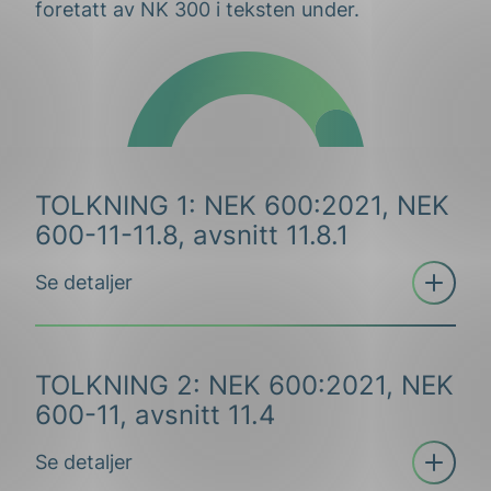
foretatt av NK 300 i teksten under.
TOLKNING 1: NEK 600:2021, NEK
600-11-11.8, avsnitt 11.8.1
Åpne
Se detaljer
trekkspill
TOLKNING 2: NEK 600:2021, NEK
TOLKNING 1: NEK 600-11-11.8,
600-11, avsnitt 11.4
avsnitt 11.8.1 – Stiller krav til at
Åpne
batterier for Nødnett skal
Se detaljer
trekkspill