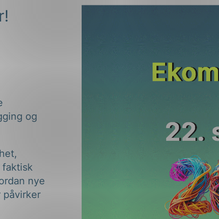
r!
e
gging og
het,
 faktisk
vordan nye
 påvirker