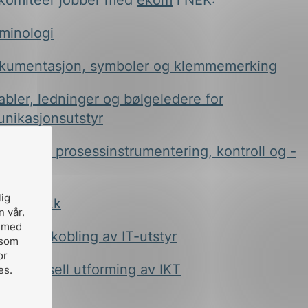
komiteer jobber med
ekom
i NEK:
rminologi
kumentasjon, symboler og klemmemerking
bler, ledninger og bølgeledere for
nikasjonsutstyr
dustriell prosessinstrumentering, kontroll og -
ering
lig
iberoptikk
n vår.
, med
Sammenkobling av IT-utstyr
 som
or
 Universell utforming av IKT
es.