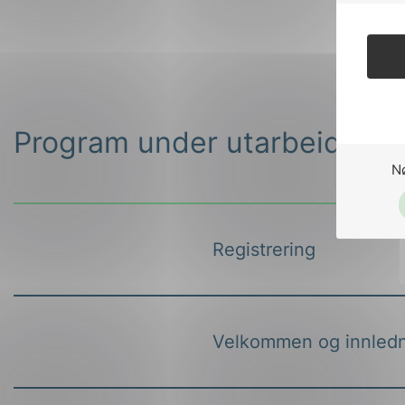
Program under utarbeidelse
N
Registrering
Velkommen og innled