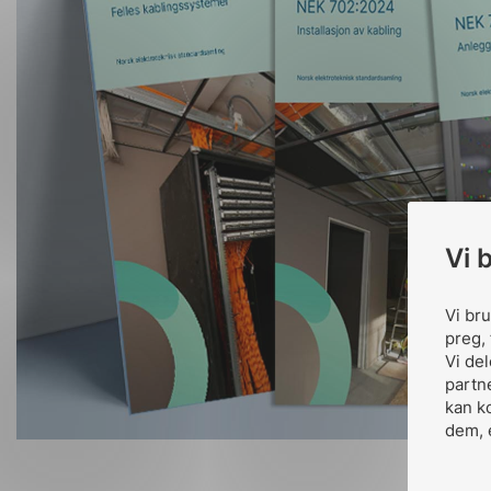
Vi 
Vi br
preg, 
Vi de
partn
kan k
dem, 