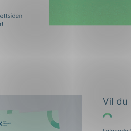
nettsiden
r!
Vil d