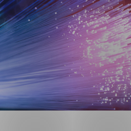
ng
on