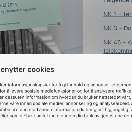
Følgende 
NK 1 – Te
NK 3 – Do
NK 46 – Ka
telekommu
NK 65 – In
benytter cookies
automatis
uker informasjonskapsler for å gi innhold og annonser et person
NK 86 – F
for å levere sosiale mediefunksjoner og for å analysere trafikke
ler dessuten informasjon om hvordan du bruker nettstedet vårt
NK 215 – 
erne våre innen sosiale medier, annonsering og analysearbeid,
ombinere den med annen informasjon du har gjort tilgjengelig f
NK eAcc –
eller som de har samlet inn gjennom din bruk av tjenestene der