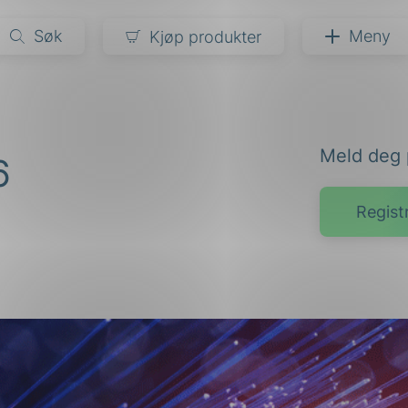
Søk
Meny
Kjøp produkter
narer
Meld deg 
6
ndarder
g
ardisering
kapet
Regist
darder
e
er