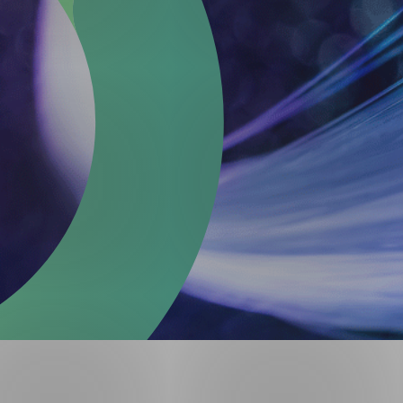
Forsvar og beredskap
Industri og automatiseri
Norsk
English
Lavspenning
Maritime elinstallasjoner
Overføring og distribusj
Samferdsel
Velferdsteknologi