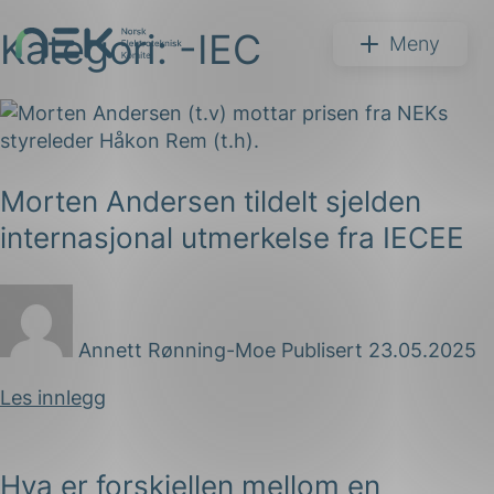
Kategori:
-IEC
Hopp
NEK
Meny
til
innhold
Morten Andersen tildelt sjelden
Søk
internasjonal utmerkelse fra IECEE
Annett Rønning-Moe
Publisert 23.05.2025
arer
Les innlegg
arder
apet
Hva er forskjellen mellom en