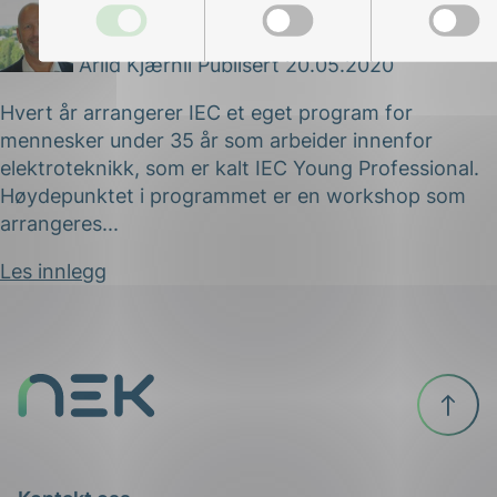
Arild Kjærnli
Publisert 20.05.2020
Hvert år arrangerer IEC et eget program for
mennesker under 35 år som arbeider innenfor
elektroteknikk, som er kalt IEC Young Professional.
Høydepunktet i programmet er en workshop som
arrangeres...
Les innlegg
Til
ing
toppen