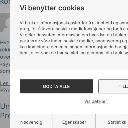
kommunikasjonsteknologi
Vi benytter cookies
Vi bruker informasjonskapsler for å gi innhold og ann
preg, for å levere sosiale mediefunksjoner og for å an
Christer Varan
Publisert 12.11.2020
Vi deler dessuten informasjon om hvordan du bruker 
partnerne våre innen sosiale medier, annonsering og
Hva er en systemkomite (SyC)?IEC har etablert en
kan kombinere den med annen informasjon du har gjort
rekke systemkomiteer. Disse opererer på et
dem, eller som de har samlet inn gjennom din bruk av
overordnet nivå som samsvarer med definisjonen av
«system», til sammenligning med ordinære komiteer
som ofte begrenser...
Les innlegg
GODTA ALLE
TIL
Vis detaljer
Unike muligheter som IEC Young
Professionals
Nødvendig
Egenskaper
Statistikk