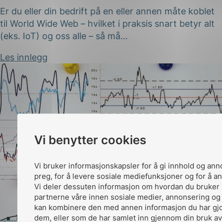
Er du eller din bedrift på en eller annen måte koblet
til World Wide Web – hvilket i praksis snart betyr alt
(eks. IoT) og oss alle – så må...
Les innlegg
Vi benytter cookies
Vi bruker informasjonskapsler for å gi innhold og ann
preg, for å levere sosiale mediefunksjoner og for å an
Vi deler dessuten informasjon om hvordan du bruker 
partnerne våre innen sosiale medier, annonsering og
kan kombinere den med annen informasjon du har gjort
dem, eller som de har samlet inn gjennom din bruk av