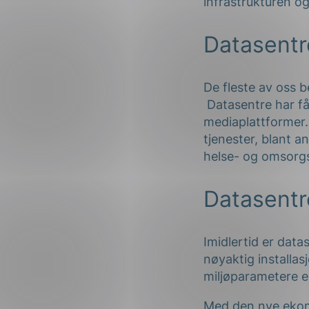
infrastrukturen og
Datasentre
De fleste av oss b
Datasentre har fåt
mediaplattformer.
tjenester, blant a
helse- og omsorgst
Datasentr
Imidlertid er dat
nøyaktig installasj
miljøparametere e
Med den nye ekomlo