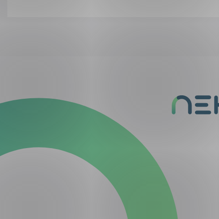
Del
Del
Del
påLinkedIn
påFacebook
påMail