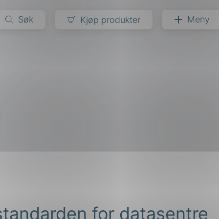
Søk
Meny
Kjøp produkter
narer
ndarder
g
ardisering
kapet
darder
e
er
tandarden for datasentre