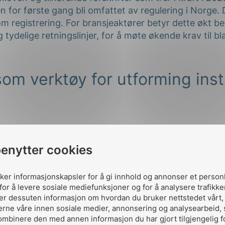
 for første gang bli omfattet av regulering i Norge. 
m registrering. For bransjeaktører betyr dette økt b
 tydelige retningslinjer, for å møte økende krav til b
om verktøy for utforming inst
n standardsamling som gir en beskrivelse av anlegg 
mlingen inneholder detaljerte retningslinjer for utform
benytter cookies
tre, og er utformet for å sikre funksjonalitet, pålitel
opp til fleksible, modulære løsninger, som legger til 
uker informasjonskapsler for å gi innhold og annonser et person
deringer.
for å levere sosiale mediefunksjoner og for å analysere trafikke
ler dessuten informasjon om hvordan du bruker nettstedet vårt
e i NEK 703 er sikring av datasentre mot ulike typer
erne våre innen sosiale medier, annonsering og analysearbeid,
le. Videre dekker standardsamlingen en rekke miljøpa
ombinere den med annen informasjon du har gjort tilgjengelig f