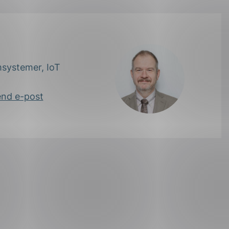
msystemer, IoT
nd e-post