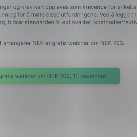
inger og krav kan oppleves som krevende for enkelt
runnlag for å møte disse utfordringene. Ved å legge til
g, bidrar standarden til økt kvalitet, kostnadseffekti
4 arrangerer NEK et gratis webinar om NEK 703.
gratis webinar om NEK 703, 11. desember!