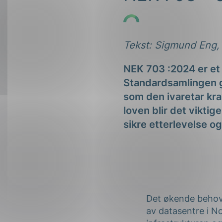
Forsvar og beredskap
Industri og automatiseri
Tekst: Sigmund Eng, 
Norsk
English
Lavspenning
NEK 703 :2024 er et 
Maritime elinstallasjoner
Standardsamlingen gir
Overføring og distribusj
som den ivaretar kr
loven blir det vikti
Samferdsel
sikre etterlevelse og
Velferdsteknologi
Det økende behovet
av datasentre i N