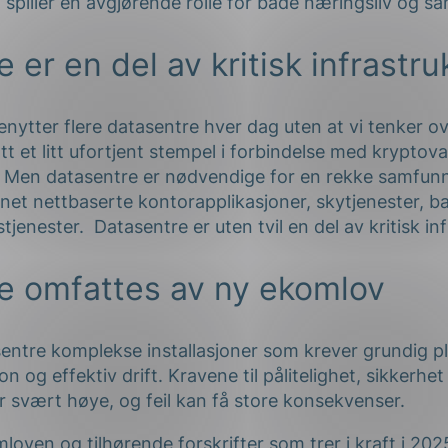
 spiller en avgjørende rolle for både næringsliv og s
 er en del av kritisk infrastru
enytter flere datasentre hver dag uten at vi tenker ov
t et litt ufortjent stempel i forbindelse med kryptova
 Men datasentre er nødvendige for en rekke samfunn
nnet nettbaserte kontorapplikasjoner, skytjenester, b
jenester. Datasentre er uten tvil en del av kritisk inf
e omfattes av ny ekomlov
asentre komplekse installasjoner som krever grundig p
on og effektiv drift. Kravene til pålitelighet, sikkerhet
r svært høye, og feil kan få store konsekvenser.
ven og tilhørende forskrifter som trer i kraft i 2025