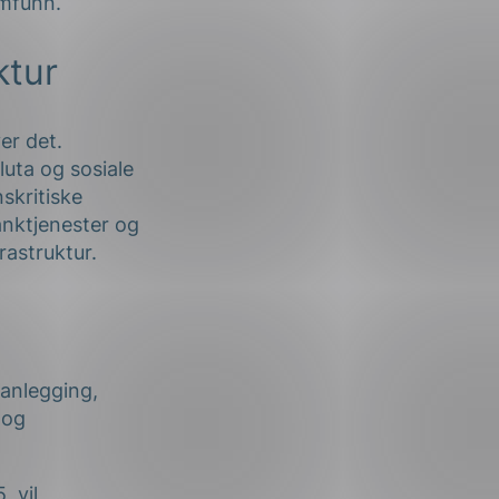
amfunn.
ktur
er det.
luta og sosiale
skritiske
anktjenester og
rastruktur.
lanlegging,
 og
, vil