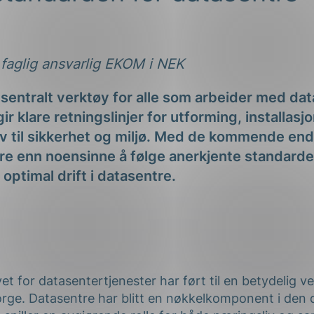
ng
faglig ansvarlig EKOM i NEK
sentralt verktøy for alle som arbeider med dat
 klare retningslinjer for utforming, installasjo
on
av til sikkerhet og miljø. Med de kommende en
gere enn noensinne å følge anerkjente standard
 optimal drift i datasentre.
 for datasentertjenester har ført til en betydelig v
orge. Datasentre har blitt en nøkkelkomponent i den d