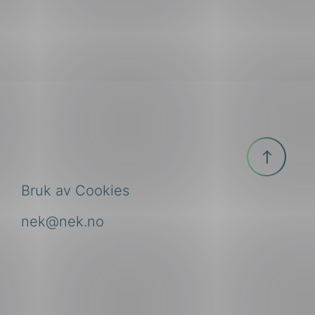
Til
toppen
Bruk av Cookies
nek@nek.no