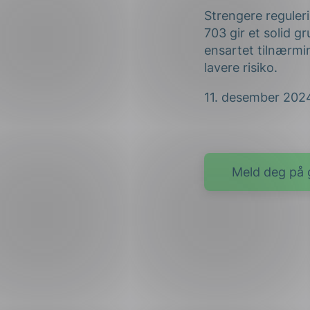
Strengere reguler
703 gir et solid g
ensartet tilnærmin
lavere risiko.
11. desember 202
Meld deg på 