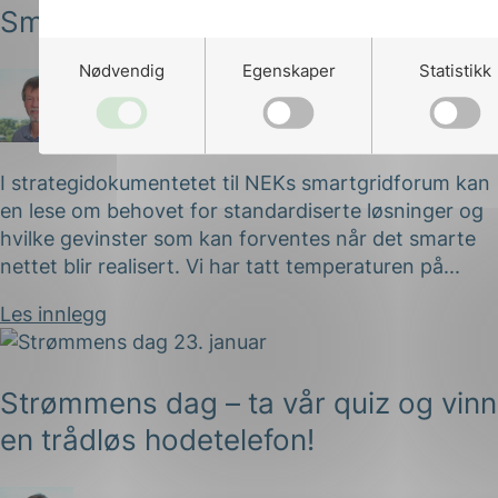
Smarte nett = Elektro + IKT
Nødvendig
Egenskaper
Statistikk
Lars Ihler
Publisert 25.01.2017
I strategidokumentetet til NEKs smartgridforum kan
en lese om behovet for standardiserte løsninger og
hvilke gevinster som kan forventes når det smarte
nettet blir realisert. Vi har tatt temperaturen på...
Les innlegg
Strømmens dag – ta vår quiz og vinn
en trådløs hodetelefon!