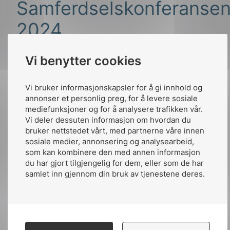
Samferdselskonferanse
2024
Vi benytter cookies
Høringsfristen for denne standarden vil bli
noe lengre enn de 12 ukene som er vanlig.
Grunnen til dette er
NEKs
Vi bruker informasjonskapsler for å gi innhold og
Samferdselskonferanse
som vil bli arrangert
annonser et personlig preg, for å levere sosiale
mediefunksjoner og for å analysere trafikken vår.
på Oslo Plaza 13 og 14 mars 2024.
Vi deler dessuten informasjon om hvordan du
bruker nettstedet vårt, med partnerne våre innen
– Under samferdselskonferansen vil det bli
sosiale medier, annonsering og analysearbeid,
presentert elementer fra
den nye NEK 600
.
som kan kombinere den med annen informasjon
Dette vi
l
gi deltagerne litt ekstra tid til å bidra
du har gjort tilgjengelig for dem, eller som de har
inn i høringen, forteller Gunnar Gjesdal, som
samlet inn gjennom din bruk av tjenestene deres.
er sekretær i komiteen og fagansvarlig for
Samferdsel i NEK.
De som ønsker å gi innspill til den reviderte