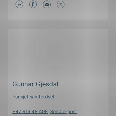
Del
Del
Del
påLinkedIn
påFacebook
påMail
Gunnar Gjesdal
Fagsjef samferdsel
+47 916 48 498
Send e-post