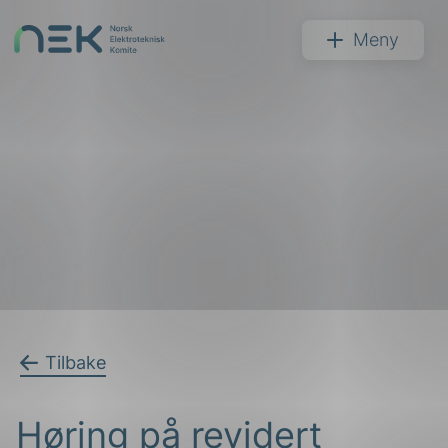
Hopp
til
NEK
Meny
innhold
Søk
arer
Tilbake
arder
Høring på revidert
apet