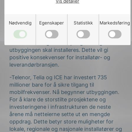
Vis detaljer
effekt. Full dekning av hele landet vil nok la
vente på seg, fortsetter Varan. –
Nødvendig
Egenskaper
Statistikk
Markedsføring
Store muligheter for installatørene
Den store mengden utstyr og kabling til 5G
utbyggingen skal installeres. Dette vil gi
positive konsekvenser for installatør- og
leverandørbransjen.
-Telenor, Telia og ICE har investert 735
millioner bare for å sikre tilgang til
mobilfrekvenser. Nå begynner utbyggingen.
For å klare de storstilte prosjektene og
investeringene i infrastrukturen de neste
årene må netteierne sette ut en mengde
oppdrag. Dette betyr store muligheter for
lokale, regionale og nasjonale installatører og