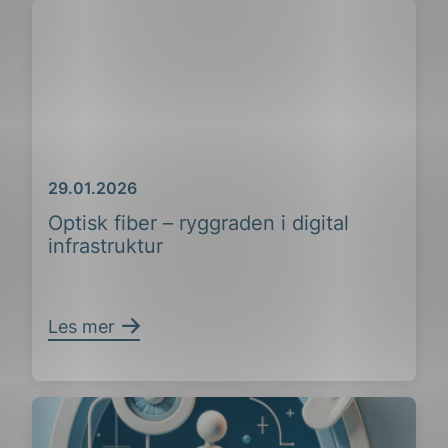
Dato
29.01.2026
Optisk fiber – ryggraden i digital
infrastruktur
Les mer
ing