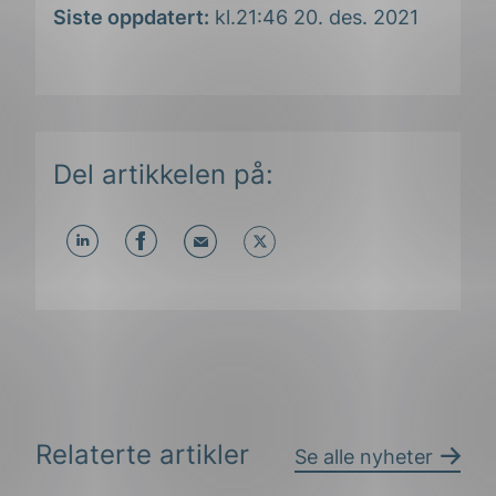
Siste oppdatert:
kl.21:46 20. des. 2021
Del artikkelen på:
Del
Del
Del
påLinkedIn
påFacebook
påMail
Relaterte artikler
Se alle nyheter