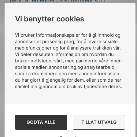
betyr at en enhet på et nettverk som
opererer i mm-båndet må være ekstremt
nær en 5G-sender for å fange opp et signal.
Vi benytter cookies
Derfor er det nødvendig med 5G-sendere for
hver hundrede meter dersom man skal
Vi bruker informasjonskapsler for å gi innhold og
oppnå store båndbredder Dette krever at
annonser et personlig preg, for å levere sosiale
store mengder utstyr og kabler må
mediefunksjoner og for å analysere trafikken vår.
installeres.
Vi deler dessuten informasjon om hvordan du
bruker nettstedet vårt, med partnerne våre innen
For å nå målet om 1 tusendels sekund
sosiale medier, annonsering og analysearbeid,
som kan kombinere den med annen informasjon
forsinkelse må 5G-sendernes tilkobling for
du har gjort tilgjengelig for dem, eller som de har
basestasjonen gjøres ved bruk av optiske
samlet inn gjennom din bruk av tjenestene deres.
fibre. Også basestasjonene må benytte
optiske fibre i sin tilknytning til kjernenettet
dersom de skal klare å gi nok båndbredde.
-Vår antakelse er at 5G i første rekke vil bli å
GODTA ALLE
TILLAT UTVALG
finne i områder med høy befolkningstetthet,
eller steder hvor det vil ha stor industriell