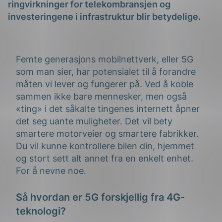
ringvirkninger for telekombransjen og
investeringene i infrastruktur blir betydelige.
Femte generasjons mobilnettverk, eller 5G
som man sier, har potensialet til å forandre
måten vi lever og fungerer på. Ved å koble
g
sammen ikke bare mennesker, men også
«ting» i det såkalte tingenes internett åpner
det seg uante muligheter. Det vil bety
smartere motorveier og smartere fabrikker.
n
Du vil kunne kontrollere bilen din, hjemmet
og stort sett alt annet fra en enkelt enhet.
For å nevne noe.
Så hvordan er 5G forskjellig fra 4G-
teknologi?