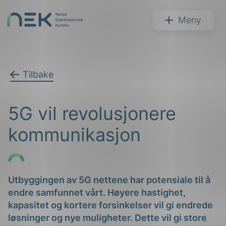
Hopp
til
NEK
Meny
innhold
Tilbake
Søk
5G vil revolusjonere
kommunikasjon
arer
Utbyggingen av 5G nettene har potensiale til å
endre samfunnet vårt. Høyere hastighet,
arder
kapasitet og kortere forsinkelser vil gi endrede
apet
løsninger og nye muligheter. Dette vil gi store