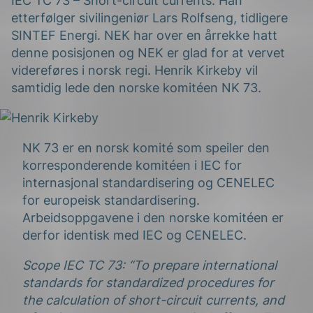
IEC TC 73 – Short-circuit currents. Han
etterfølger sivilingeniør Lars Rolfseng, tidligere
SINTEF Energi. NEK har over en årrekke hatt
denne posisjonen og NEK er glad for at vervet
videreføres i norsk regi. Henrik Kirkeby vil
samtidig lede den norske komitéen NK 73.
g
NK 73 er en norsk komité som speiler den
korresponderende komitéen i IEC for
internasjonal standardisering og CENELEC
for europeisk standardisering.
n
Arbeidsoppgavene i den norske komitéen er
derfor identisk med IEC og CENELEC.
Scope IEC TC 73: “To prepare international
standards for standardized procedures for
the calculation of short-circuit currents, and