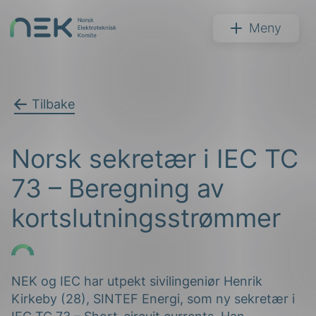
Hopp
til
NEK
Meny
innhold
Tilbake
Søk
Norsk sekretær i IEC TC
73 – Beregning av
kortslutningsstrømmer
arer
arder
NEK og IEC har utpekt sivilingeniør Henrik
Kirkeby (28), SINTEF Energi, som ny sekretær i
apet