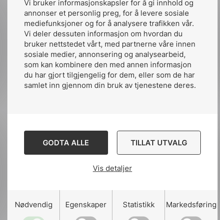
Vi bruker informasjonskapsler for å gi innhold og
Del artikkelen på:
annonser et personlig preg, for å levere sosiale
mediefunksjoner og for å analysere trafikken vår.
Vi deler dessuten informasjon om hvordan du
bruker nettstedet vårt, med partnerne våre innen
sosiale medier, annonsering og analysearbeid,
Del
Del
Del
som kan kombinere den med annen informasjon
du har gjort tilgjengelig for dem, eller som de har
påLinkedIn
påFacebook
påMail
samlet inn gjennom din bruk av tjenestene deres.
Relaterte artikler
Se alle nyheter
GODTA ALLE
TILLAT UTVALG
Vis detaljer
Nødvendig
Egenskaper
Statistikk
Markedsføring