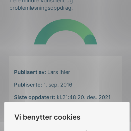
flere mindre konsulent og
problemløsningsoppdrag.
Publisert av:
Lars Ihler
Publiserte:
1. sep. 2016
Siste oppdatert:
kl.21:48 20. des. 2021
Vi benytter cookies