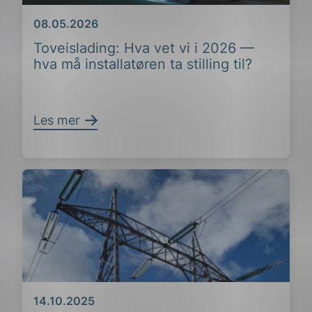
Dato
08.05.2026
Toveislading: Hva vet vi i 2026 —
hva må installatøren ta stilling til?
Les mer
Dato
14.10.2025