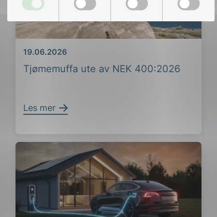
Dato
19.06.2026
Tjømemuffa ute av NEK 400:2026
Les mer