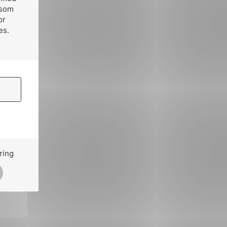
 som
or
es.
ring