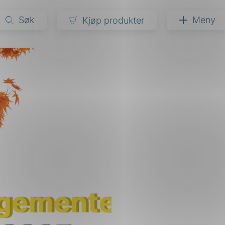
Søk
Meny
Kjøp produkter
narer
ndarder
g
ardisering
kapet
darder
e
er