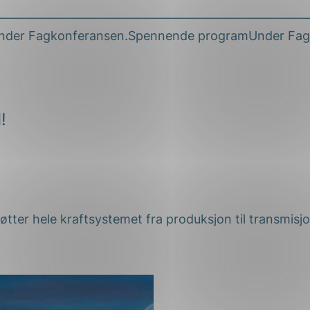
———————————————————————————————Siden du
v under Fagkonferansen.Spennende programUnder Fagk
!
øtter hele kraftsystemet fra produksjon til transmisj