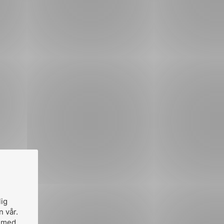
lig
n vår.
, med