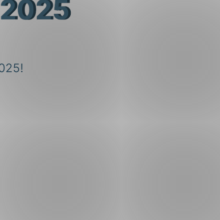
ng
2025!
on