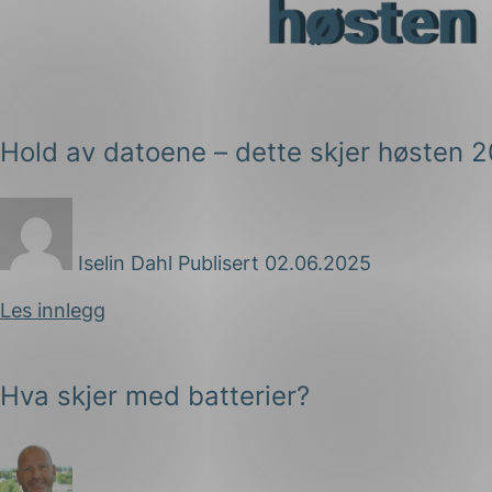
Forsvar og beredskap
Industri og automatiseri
Norsk
English
Lavspenning
Hold av datoene – dette skjer høsten 
Maritime elinstallasjoner
Overføring og distribusj
Samferdsel
Iselin Dahl
Publisert 02.06.2025
Velferdsteknologi
Les innlegg
Hva skjer med batterier?