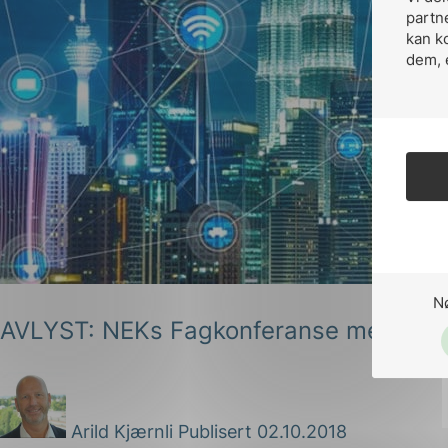
partn
kan k
dem, 
N
AVLYST: NEKs Fagkonferanse med sp
Arild Kjærnli
Publisert 02.10.2018