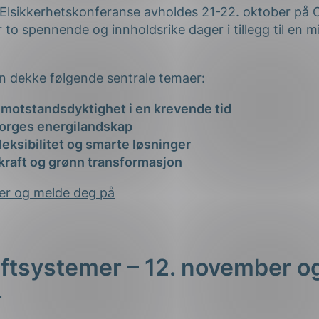
leksibilitet og smarte løsninger
kraft og grønn transformasjon
er og melde deg på
raftsystemer – 12. november og
r
ogrammet for seminaret
Digitale Kraftsystemer
som vi
. november.
nneholde mange gratis webinarer – så hold øynene åp
unne lese mer om dette på nek.no