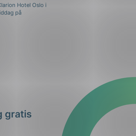
 gratis
l være på Oslo
ne for disse og
du