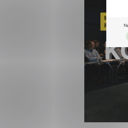
Vår tradisjonsrike
Bjørvika. Dette bl
Vaaghals
.
I år vil konferans
Sikkerhet og
Endringer i 