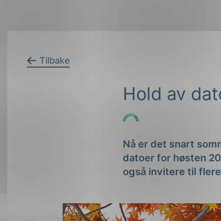
Forsvar og beredskap
Industri og automatiseri
Nå er det snart somme
Norsk
English
Lavspenning
datoer for høsten 2
Maritime elinstallasjoner
også invitere til fl
Overføring og distribusj
Samferdsel
Velferdsteknologi