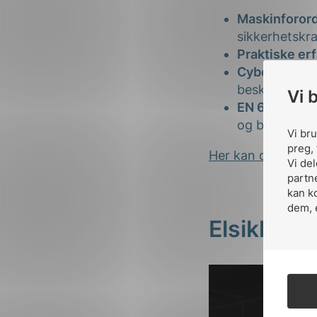
Her kan du lese m
Elsikkerh
N