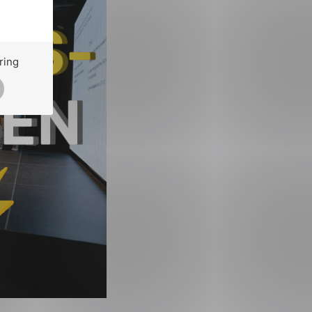
larion Hotel Oslo i
middag på