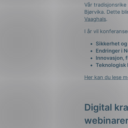
Innovasjon, f
Teknologisk 
Her kan du lese m
Digital k
webinare
Vi jobber med pr
Kongressenter 12
Høsten vil også i
vil etter hvert k