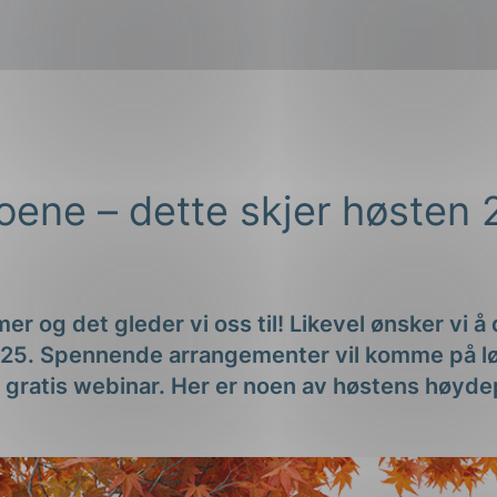
ng
r og det gleder vi oss til! Likevel ønsker vi å
025. Spennende arrangementer vil komme på lø
ere gratis webinar. Her er noen av høstens høyd
on