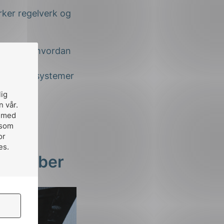
 oktober
ring