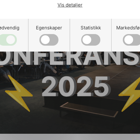
 Elsikkerhetskonferanse avholdes 21-22. oktober på C
ir to spennende og innholdsrike dager i tillegg til en 
en dekke følgende sentrale temaer:
 motstandsdyktighet i en krevende tid
Norges energilandskap