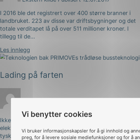
I 2016 ble det registrert over 400 større branner i
landbruket. 223 av disse var driftsbygninger og det
totale verditapet lå på over 511 millioner kroner. I
tillegg til de...
Les innlegg
Lading på farten
Ekstern kilde
Publisert 10.07.2017
Vi benytter cookies
Ikke vanlige busserBussene er trådløst ladede
elektriske kjøretøy (EK) som opererer på ruter i de
Vi bruker informasjonskapsler for å gi innhold og ann
tyske byene Berlin, Braunschweig og Mannheim, så
preg, for å levere sosiale mediefunksjoner og for å an