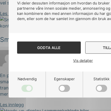
vel som i Brugge (Belgia) og Södertälje (Sverige)....
Vi deler dessuten informasjon om hvordan du bruker 
partnerne våre innen sosiale medier, annonsering og
kan kombinere den med annen informasjon du har gjort
Les innlegg
dem, eller som de har samlet inn gjennom din bruk av
Smartere enn en vanlig lyktestolpe
GODTA ALLE
TIL
Vis detaljer
Ekstern kilde
Publisert 06.07.2017
En planet med millioner av lysNår vi beveger oss mot
Nødvendig
Egenskaper
Statistikk
smartbyer blir teknologi bygget inn i bygninger,
transport og annen infrastruktur for å gjøre byene
mer effektive. Med full tilgang...
Les innlegg