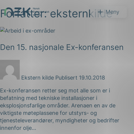
Forfatter:
eksternkilde
Hopp
NEK
Meny
til
innhold
Den 15. nasjonale Ex-konferansen
Søk
Ekstern kilde
Publisert 19.10.2018
Ex-konferansen retter seg mot alle som er i
befatning med tekniske installasjoner i
eksplosjonsfarlige områder. Arenaen en av de
arer
viktigste møteplassene for utstyrs- og
arder
tjenesteleverandører, myndigheter og bedrifter
apet
innenfor olje...