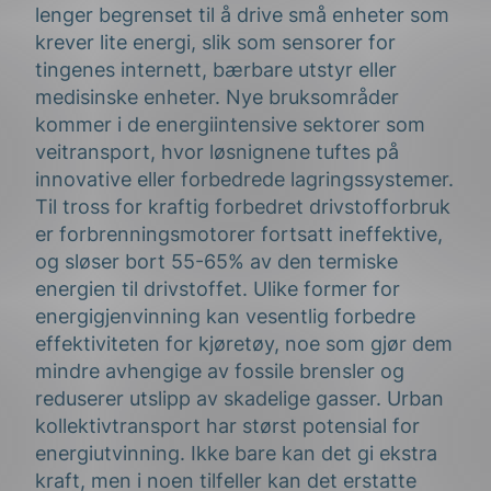
lenger begrenset til å drive små enheter som
krever lite energi, slik som sensorer for
tingenes internett, bærbare utstyr eller
medisinske enheter. Nye bruksområder
kommer i de energiintensive sektorer som
veitransport, hvor løsnignene tuftes på
innovative eller forbedrede lagringssystemer.
Til tross for kraftig forbedret drivstofforbruk
er forbrenningsmotorer fortsatt ineffektive,
og sløser bort 55-65% av den termiske
energien til drivstoffet. Ulike former for
energigjenvinning kan vesentlig forbedre
effektiviteten for kjøretøy, noe som gjør dem
mindre avhengige av fossile brensler og
reduserer utslipp av skadelige gasser. Urban
kollektivtransport har størst potensial for
energiutvinning. Ikke bare kan det gi ekstra
kraft, men i noen tilfeller kan det erstatte