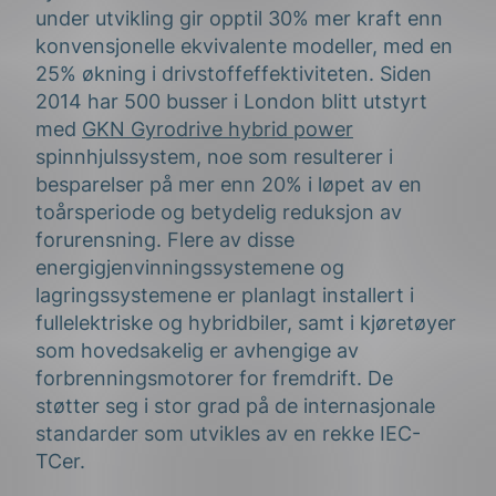
under utvikling gir opptil 30% mer kraft enn
konvensjonelle ekvivalente modeller, med en
25% økning i drivstoffeffektiviteten. Siden
2014 har 500 busser i London blitt utstyrt
med
GKN Gyrodrive hybrid power
spinnhjulssystem, noe som resulterer i
besparelser på mer enn 20% i løpet av en
toårsperiode og betydelig reduksjon av
forurensning. Flere av disse
energigjenvinningssystemene og
lagringssystemene er planlagt installert i
fullelektriske og hybridbiler, samt i kjøretøyer
som hovedsakelig er avhengige av
forbrenningsmotorer for fremdrift. De
støtter seg i stor grad på de internasjonale
standarder som utvikles av en rekke IEC-
TCer.