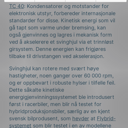
TC 40
: Kondensatorer og motstander for
elektronisk utstyr, forbereder internasjonale
standarder for disse. Kinetisk energi som vil
gå tapt som varme under bremsing, kan
også gjenvinnes og lagres i mekanisk form
ved å akselerere et svinghjul via et trinnløst
girsystem. Denne energien kan frigjøres
tilbake til drivstangen ved akselerasjon.
Svinghjul kan rotere med svært høye
hastigheter, noen ganger over 60 000 rpm,
og er oppbevart i robuste hylser i tilfelle feil.
Dette såkalte kinetiske
energigjenvinningssystemet ble introdusert
først i racerbiler, men blir nå testet for
hybridproduksjonsbiler, særlig av en kjent
svensk bilprodusent, som
hevder
at
Flybrid-
systemet
som blir testet i en av modellene