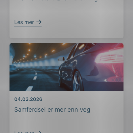
Les mer
ing
Dato
04.03.2026
Samferdsel er mer enn veg