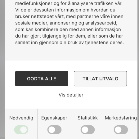
av type eller applikasjon. Kravene dekker alle
mediefunksjoner og for å analysere trafikken vår.
aspekter avhengig av batteriteknologi som:
Vi deler dessuten informasjon om hvordan du
sikkerhetsinstallasjonsprinsipper, ytelse,
bruker nettstedet vårt, med partnerne våre innen
sosiale medier, annonsering og analysearbeid,
batterisystemets aspekter, dimensjoner og
som kan kombinere den med annen informasjon
merking. Alle elektrokjemiske systemer er
du har gjort tilgjengelig for dem, eller som de har
innen komiteens arbeidsområde”.
samlet inn gjennom din bruk av tjenestene deres.
Et annet nyttig energilagringssystem i
automotive applikasjoner er avhengig av
kondensatorer, som lagrer elektrisk energi
elektrostatisk på overflaten av materialet, i
GODTA ALLE
TILLAT UTVALG
stedet for i kjemiske forbindelser slik
batteriene gjør. Kondensatorer kan ta opp
Vis detaljer
energi hurtig, for eksempel under
bremsefaser, og levere tilbake raskt for å øke
effekt eller til andre bruksområder. I
Nødvendig
Egenskaper
Statistikk
Markedsføring
superkondensatorer (eller dobbeltlags
kondensatorer) lagres den elektrostatiske
ladningen i et elektrokjemisk dobbeltlag.
IEC