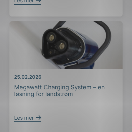
Les mer
Dato
25.02.2026
Megawatt Charging System – en
løsning for landstrøm
Les mer