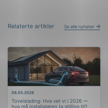
påLinkedIn
påFacebook
påMail
Relaterte artikler
Se alle nyheter
Dato
08.05.2026
Toveislading: Hva vet vi i 2026 —
hva må installatøren ta stilling til?