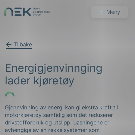
Hopp
til
NEK
Meny
innhold
Tilbake
Søk
Energigjenvinnging
lader kjøretøy
arer
Gjennvinning av energi kan gi ekstra kraft til
motorkjøretøy samtidig som det reduserer
arder
drivstofforbruk og utslipp. Løsningene er
apet
avhengige av en rekke systemer som