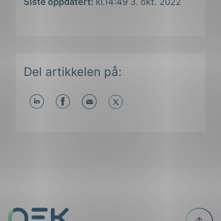
Siste oppdatert:
kl.14:49 3. okt. 2022
Del artikkelen på:
Del
Del
Del
påLinkedIn
påFacebook
påMail
Til