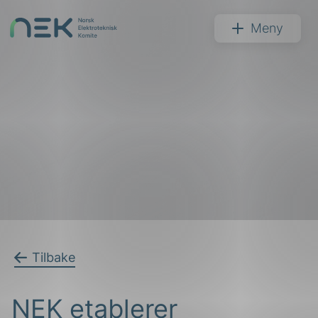
Hopp
til
NEK
Meny
innhold
Søk
arer
Tilbake
arder
NEK etablerer
apet