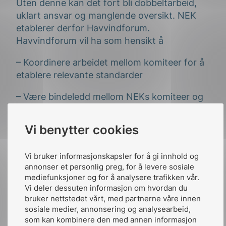
Uten denne kan det fort bli dobbeltarbeid,
uklart ansvar og manglende oversikt. NEK
etablerer derfor Havvindforum.
Havvindforum vil ha som hensikt å
– Koordinere arbeidet mellom komiteer for å
etablere relevante standarder
– Være bindeledd mellom NEKs komiteer og
andre aktører i relevante fagfelt
Vi benytter cookies
– Etablere løsninger hvor den teknologiske
utviklingen ligger foran standardisering
Vi bruker informasjonskapsler for å gi innhold og
Initielt vil Havvindforum engasjere komiteene
annonser et personlig preg, for å levere sosiale
mediefunksjoner og for å analysere trafikken vår.
i NEK. Når forumet er etablert vil det bli
Vi deler dessuten informasjon om hvordan du
drøftet behovet for å åpne forumet for andre
bruker nettstedet vårt, med partnerne våre innen
interessenter. Mandatet vil uansett knytte
sosiale medier, annonsering og analysearbeid,
seg til NEKs arbeidsområde som er
som kan kombinere den med annen informasjon