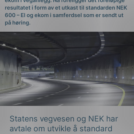
ekom i veganlegg. Nå foreligger det foreløpige
resultatet i form av et utkast til standarden NEK
600 – El og ekom i samferdsel som er sendt ut
på høring.
g
n
Statens vegvesen og NEK har
avtale om utvikle å standard