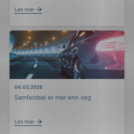
Les mer
Dato
04.03.2026
Samferdsel er mer enn veg
ing
Les mer