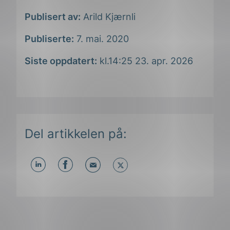
Publisert av:
Arild Kjærnli
Publiserte:
7. mai. 2020
Siste oppdatert:
kl.14:25 23. apr. 2026
Del artikkelen på:
Del
Del
Del
påLinkedIn
påFacebook
påMail