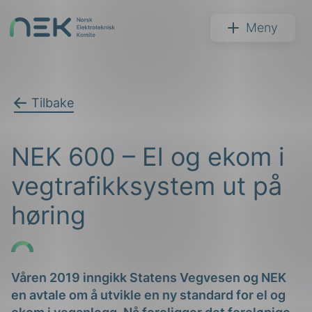
Hopp
til
NEK
Meny
innhold
Tilbake
Søk
NEK 600 – El og ekom i
vegtrafikksystem ut på
høring
arer
arder
Våren 2019 inngikk Statens Vegvesen og NEK
en avtale om å utvikle en ny standard for el og
apet