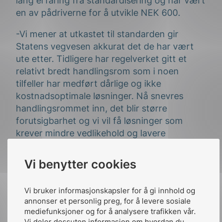
lang erfaring fra standardisering og har vært
en av pådriverne for å utvikle NEK 600.
-Vi mener at utkastet til standarden gir
Statens vegvesen akkurat det de har vært
ute etter. Tidligere har regelverket gitt et
relativt bredt handlingsrom som i noen
tilfeller har medført dårlige og ikke
kostnadsoptimale løsninger. Nå snevres
handlingsrommet inn, det blir større
forutsigbarhet og vi vil få løsninger som
krever mindre vedlikehold og lavere
livsløpskostnader, forteller Jørn Holtan, leder
av NK 300.
Vi benytter cookies
Her finner du alle høringsdokumentene.
Vi bruker informasjonskapsler for å gi innhold og
Frist for å kommentere høringsutkast er
19.
annonser et personlig preg, for å levere sosiale
mediefunksjoner og for å analysere trafikken vår.
juni 2020
.
Vi deler dessuten informasjon om hvordan du