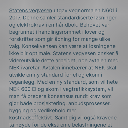
Statens vegvesen
utgav vegnormalen N601 i
2017. Denne samler standardiserte løsninger
og elektrokrav i en håndbok. Behovet var
begrunnet i handlingsrommet i lover og
forskrifter som gir åpning for mange ulike
valg. Konsekvensen kan være at løsningene
ikke blir optimale. Statens vegvesen ønsker å
videreutvikle dette arbeidet, noe avtalen med
NEK ivaretar. Avtalen innebærer at NEK skal
utvikle en ny standard for el og ekom i
veganlegg. Med en ny standard, som vil hete
NEK 600 El og ekom i vegtrafikksystem, vil
man få bredere konsensus rundt krav som
gjør både prosjektering, anbudsprosesser,
bygging og vedlikehold mer
kostnadseffektivt. Samtidig vil også kravene
ta høyde for de ekstreme belastningene et